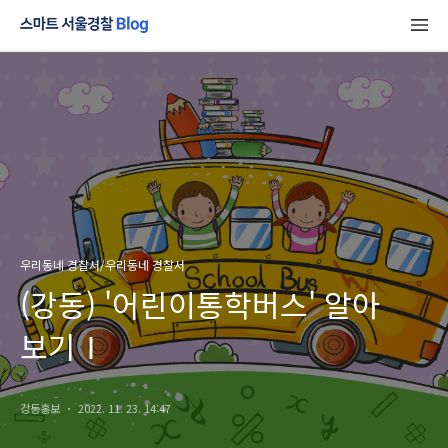
우리동네 경찰서/우리동네 경찰서
(강동) '어린이통학버스' 알아
보기Ⅰ
강동홍보
2022. 11. 23. 14:47