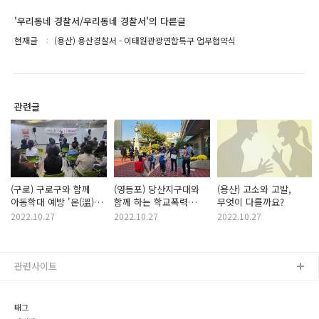
'우리동네 경찰서/우리동네 경찰서'의 다른글
현재글
(용산) 용산경찰서 - 이태원관광연합특구 업무협약식
관련글
(구로) 구로구와 함께
(영등포) 당산지구대와
(용산) 고소와 고발,
아동학대 예방 '온(溫)
함께 하는 학교폭력
무엇이 다를까요?
마음 행사' 개최
예방 캠페인
2022.10.27
2022.10.27
2022.10.27
관련사이트
태그