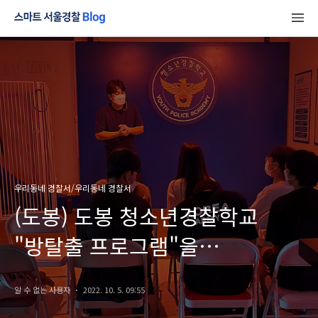
우리동네 경찰서/우리동네 경찰서
(도봉) 도봉 청소년경찰학교
"방탈출 프로그램"을
소개합니다!
알 수 없는 사용자
2022. 10. 5. 09:55