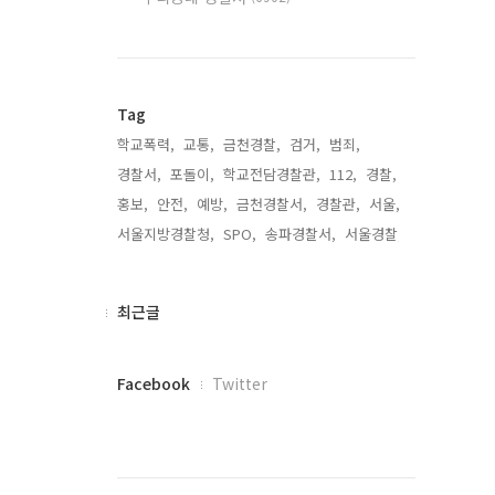
Tag
학교폭력,
교통,
금천경찰,
검거,
범죄,
경찰서,
포돌이,
학교전담경찰관,
112,
경찰,
홍보,
안전,
예방,
금천경찰서,
경찰관,
서울,
서울지방경찰청,
SPO,
송파경찰서,
서울경찰,
최
최근글
근
글
페
Facebook
Twitter
이
스
북
트
위