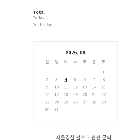
터
방
플
Total
Today :
문
러
자
그
Yesterday :
수
인
Calendar
2026. 08
일
월
화
수
목
금
토
1
2
3
4
5
6
7
8
9
10
11
12
13
14
15
16
17
18
19
20
21
22
23
24
25
26
27
28
29
30
31
서울경찰 블로그 관련 문의