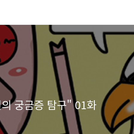
의 궁금증 탐구" 01화