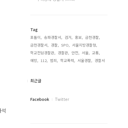
Tag
포돌이,
송파경찰서,
검거,
홍보,
금천경찰,
금천경찰서,
경찰,
SPO,
서울지방경찰청,
학교전담경찰관,
경찰관,
안전,
서울,
교통,
예방,
112,
범죄,
학교폭력,
서울경찰,
경찰서,
최
최근글
근
글
페
Facebook
Twitter
이
좌석
스
북
트
위