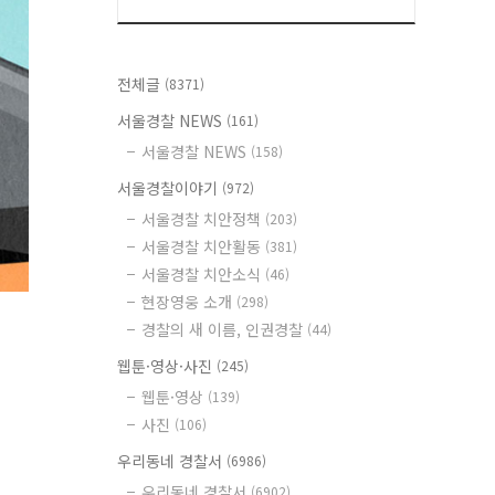
전체글
(8371)
서울경찰 NEWS
(161)
서울경찰 NEWS
(158)
서울경찰이야기
(972)
서울경찰 치안정책
(203)
서울경찰 치안활동
(381)
서울경찰 치안소식
(46)
현장영웅 소개
(298)
경찰의 새 이름, 인권경찰
(44)
웹툰·영상·사진
(245)
웹툰·영상
(139)
사진
(106)
우리동네 경찰서
(6986)
우리동네 경찰서
(6902)