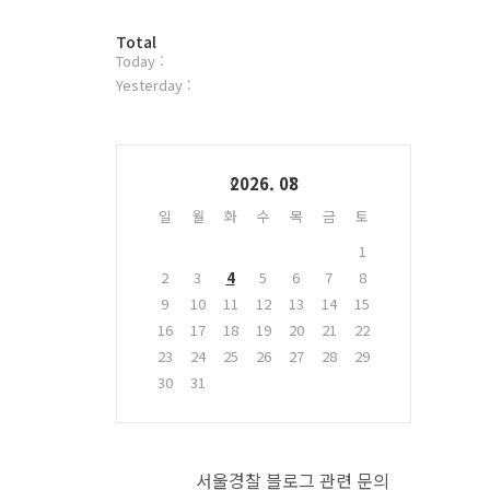
터
방
플
Total
Today :
문
러
자
그
Yesterday :
수
인
Calendar
2026. 08
일
월
화
수
목
금
토
1
2
3
4
5
6
7
8
9
10
11
12
13
14
15
16
17
18
19
20
21
22
23
24
25
26
27
28
29
30
31
서울경찰 블로그 관련 문의