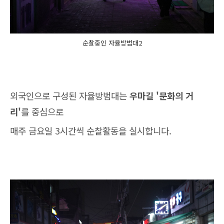
순찰중인 자율방범대2
외국인으로 구성된 자율방범대는
우마길 '문화의 거
리'
를 중심으로
매주 금요일 3시간씩 순찰활동을 실시합니다.