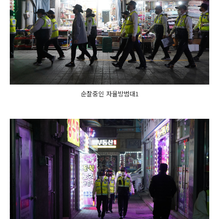
순찰중인 자율방범대1