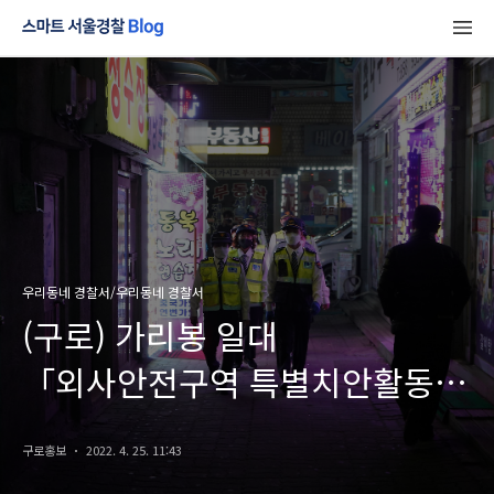
우리동네 경찰서/우리동네 경찰서
(구로) 가리봉 일대
「외사안전구역 특별치안활동」
실시
구로홍보
2022. 4. 25. 11:43