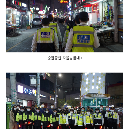
순찰중인 자율방범대3