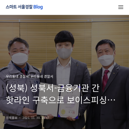
우리동네 경찰서/우리동네 경찰서
(성북) 성북서-금융기관 간
핫라인 구축으로 보이스피싱
범죄 예방
성북홍보
2021. 11. 30. 18:17