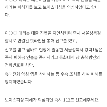
하려는 피해자를 보고 보이스피싱을 의심하였다고 합니
다.
이○○ 대리는 대출 진행을 지연시키며 즉시 서울성북경
찰서로 연결된 핫라인을 통해 신고를 했고,
신고를 받고 곧바로 현장에 출동한 서울성북서 강력1팀은
즉시 피해금 인출을 중지시키고 통화내역 상 총책범인의
전화번호를 차단,
휴대전화 악성 앱을 삭제하는 등 후속 조치를 하여 피해를
방지하였습니다.
보이스피싱 피해가 의심되면 즉시 112로 신고해주세요!