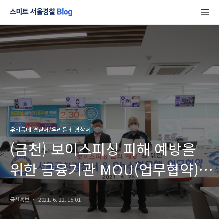
우리동네 경찰서/우리동네 경찰서
(금천) 보이스피싱 피해 예방을
위한 금융기관 MOU(업무협약)
체결
금천홍보
2021. 6. 22. 15:01