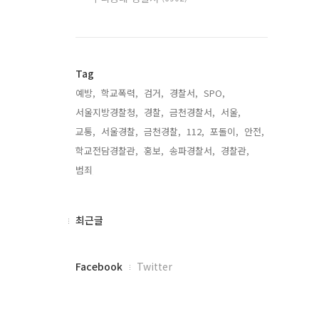
Tag
예방,
학교폭력,
검거,
경찰서,
SPO,
서울지방경찰청,
경찰,
금천경찰서,
서울,
교통,
서울경찰,
금천경찰,
112,
포돌이,
안전,
학교전담경찰관,
홍보,
송파경찰서,
경찰관,
범죄,
최
최근글
근
글
페
Facebook
Twitter
이
스
북