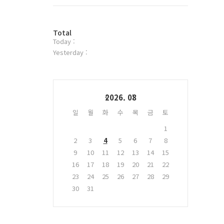
트
위
터
방
플
Total
Today :
문
러
자
그
Yesterday :
수
인
Calendar
2026. 08
일
월
화
수
목
금
토
1
2
3
4
5
6
7
8
9
10
11
12
13
14
15
16
17
18
19
20
21
22
23
24
25
26
27
28
29
30
31