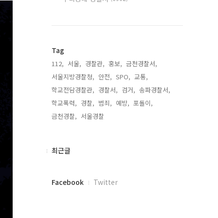
Tag
112,
서울,
경찰관,
홍보,
금천경찰서,
서울지방경찰청,
안전,
SPO,
교통,
학교전담경찰관,
경찰서,
검거,
송파경찰서,
학교폭력,
경찰,
범죄,
예방,
포돌이,
금천경찰,
서울경찰,
최
최근글
근
글
페
Facebook
Twitter
이
스
북