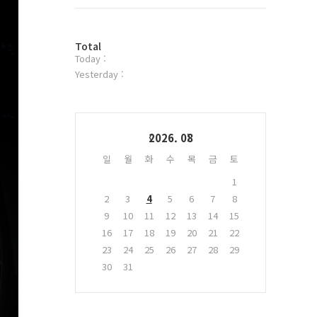
트
위
터
방
플
Total
Today :
문
러
자
그
Yesterday :
수
인
Calendar
2026. 08
일
월
화
수
목
금
토
1
2
3
4
5
6
7
8
9
10
11
12
13
14
15
16
17
18
19
20
21
22
23
24
25
26
27
28
29
30
31