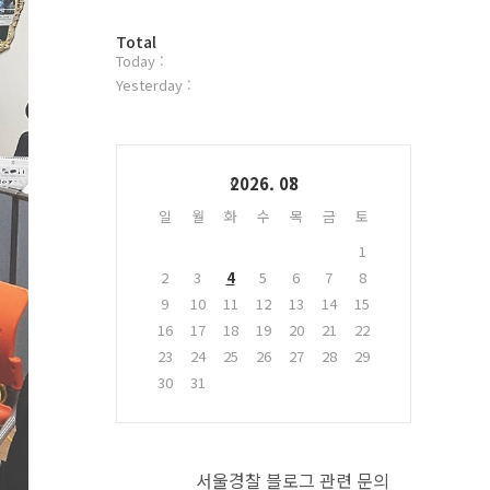
터
방
플
Total
Today :
문
러
자
그
Yesterday :
수
인
Calendar
2026. 08
일
월
화
수
목
금
토
1
2
3
4
5
6
7
8
9
10
11
12
13
14
15
16
17
18
19
20
21
22
23
24
25
26
27
28
29
30
31
서울경찰 블로그 관련 문의