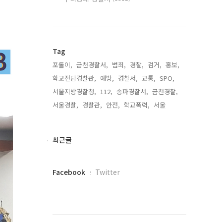
Tag
포돌이,
금천경찰서,
범죄,
경찰,
검거,
홍보,
학교전담경찰관,
예방,
경찰서,
교통,
SPO,
서울지방경찰청,
112,
송파경찰서,
금천경찰,
서울경찰,
경찰관,
안전,
학교폭력,
서울,
최
최근글
근
글
페
Facebook
Twitter
이
스
북
트
위