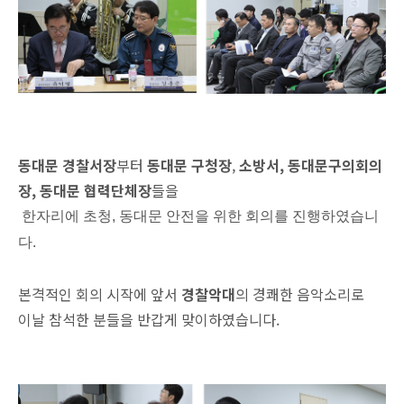
동대문 경찰서장
부터
동대문 구청장
,
소방서
,
동대문구의회의
장
,
동대문 협력단체장
들을
한자리에 초청
,
동대문 안전을 위한 회의를 진행하였습니
다.
본격적인 회의 시작에 앞서
경찰악대
의 경쾌한 음악소리로
이날 참석한 분들을 반갑게 맞이하였습니다.