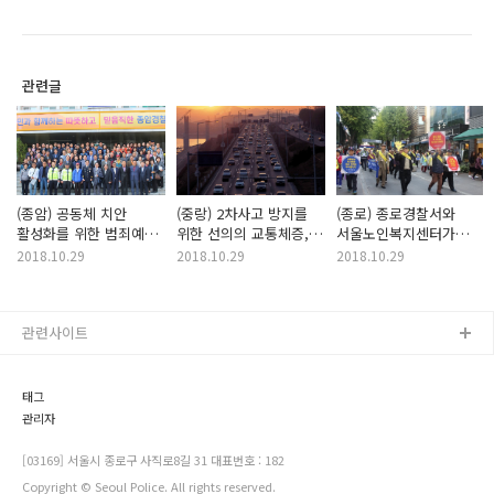
관련글
(종암) 공동체 치안
(중랑) 2차사고 방지를
(종로) 종로경찰서와
활성화를 위한 범죄예방
위한 선의의 교통체증,
서울노인복지센터가
간담회
트래픽 브레이크를
함께하는 교통안전
2018.10.29
2018.10.29
2018.10.29
아시나요?
3초의 여유!
관련사이트
태그
관리자
[03169] 서울시 종로구 사직로8길 31 대표번호 : 182
Copyright © Seoul Police. All rights reserved.