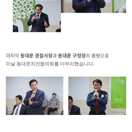
마지막
동대문 경찰서장
과
동대문 구청장
의 총평으로
이날 동대문치안협의회를 마무리했습니다
.