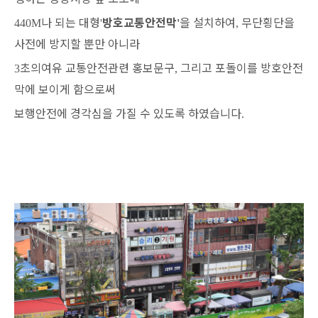
나 되는 대형
방호교통안전막
을 설치하여
무단횡단을
440M
'
'
,
사전에 방지할 뿐만 아니라
초의여유 교통안전관련 홍보문구
그리고 포돌이를 방호안전
3
,
막에 보이게 함으로써
보행안전에 경각심을 가질 수 있도록 하였습니다
.