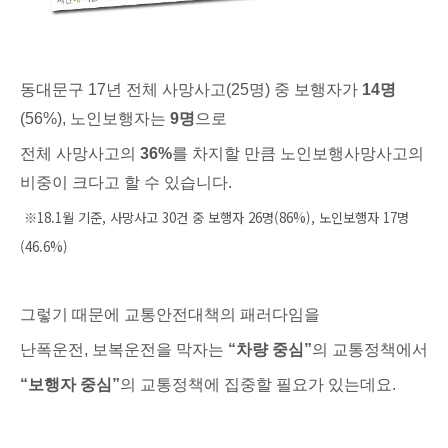
동대문구
17
년 전체 사망사고
(25
명
)
중 보행자가
14
명
(56%),
노인보행자는
9
명
으로
전체 사망사고의
36%
를 차지할 만큼 노인보행사망사고의
비중이 크다고 할 수 있습니다
.
※
18.1
월 기준
,
사망사고
30
건 중 보행자
26
명
(86%),
노인보행자
17
명
(46.6%)
그렇기 때문에 교통안전대책의 패러다임을
난폭운전
,
보복운전을 막자는
“
차량 중심
”
의 교통정책에서
“
보행자 중심
”
의 교통정책에 집중할 필요가 있는데요
.