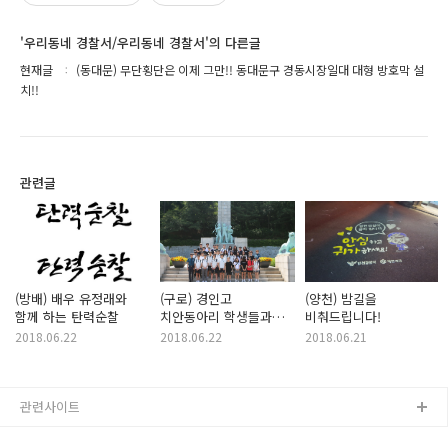
'우리동네 경찰서/우리동네 경찰서'의 다른글
현재글
(동대문) 무단횡단은 이제 그만!! 동대문구 경동시장일대 대형 방호막 설
치!!
관련글
(방배) 배우 유정래와
(구로) 경인고
(양천) 밤길을
함께 하는 탄력순찰
치안동아리 학생들과
비춰드립니다!
함께 국립서울현충원
2018.06.22
2018.06.22
2018.06.21
참배
관련사이트