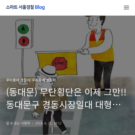
우리동네 경찰서/우리동네 경찰서
(동대문) 무단횡단은 이제 그만!!
동대문구 경동시장일대 대형
방호막 설치!!
알 수 없는 사용자
2018. 6. 21. 18:12