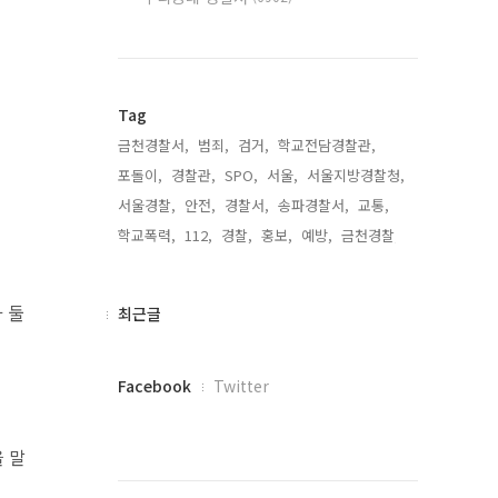
Tag
금천경찰서,
범죄,
검거,
학교전담경찰관,
포돌이,
경찰관,
SPO,
서울,
서울지방경찰청,
서울경찰,
안전,
경찰서,
송파경찰서,
교통,
학교폭력,
112,
경찰,
홍보,
예방,
금천경찰,
 둘
최
최근글
근
글
페
Facebook
Twitter
이
스
북
 말
트
위