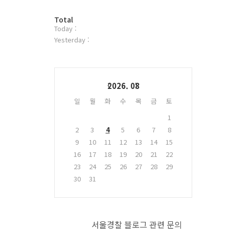
터
방
플
Total
Today :
문
러
자
그
Yesterday :
수
인
Calendar
2026. 08
일
월
화
수
목
금
토
1
2
3
4
5
6
7
8
9
10
11
12
13
14
15
16
17
18
19
20
21
22
23
24
25
26
27
28
29
30
31
서울경찰 블로그 관련 문의