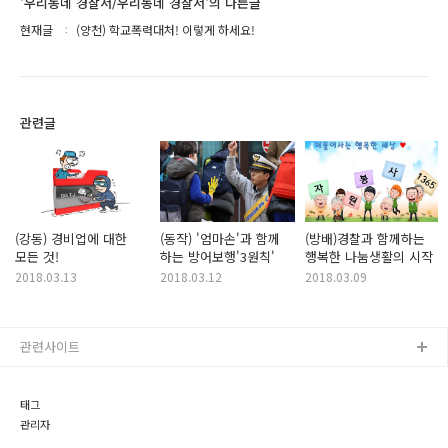
'우리동네 경찰서/우리동네 경찰서'의 다른글
현재글
(양천) 학교폭력대처! 이렇게 하세요!
관련글
(강동) 경비업에 대한
(동작) '엄마손'과 함께
(방배)경찰과 함께하는
모든 것!
하는 방어보행'3원칙'
행복한 나눔생활의 시작
2018.03.13
2018.03.12
2018.03.09
관련사이트
태그
관리자