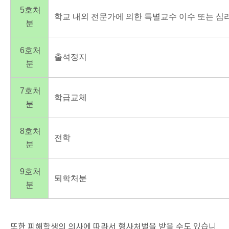
5호처
학교 내외 전문가에 의한 특별교수 이수 또는 심
분
6호처
출석정지
분
7호처
학급교체
분
8호처
전학
분
9호처
퇴학처분
분
또한 피해학생의 의사에 따라서 형사처벌을 받을 수도 있습니