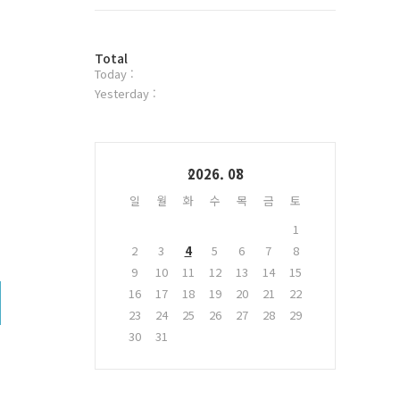
트
위
터
방
플
Total
Today :
문
러
자
그
Yesterday :
수
인
Calendar
2026. 08
일
월
화
수
목
금
토
1
2
3
4
5
6
7
8
9
10
11
12
13
14
15
16
17
18
19
20
21
22
23
24
25
26
27
28
29
30
31