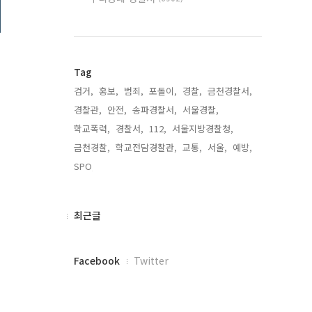
Tag
검거,
홍보,
범죄,
포돌이,
경찰,
금천경찰서,
경찰관,
안전,
송파경찰서,
서울경찰,
학교폭력,
경찰서,
112,
서울지방경찰청,
금천경찰,
학교전담경찰관,
교통,
서울,
예방,
SPO,
최
최근글
근
글
페
Facebook
Twitter
이
스
북