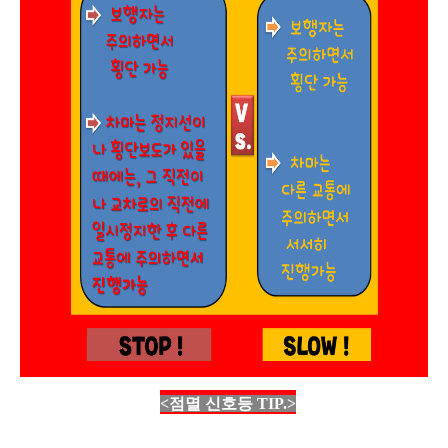
<점멸 신호
등 TIP.>