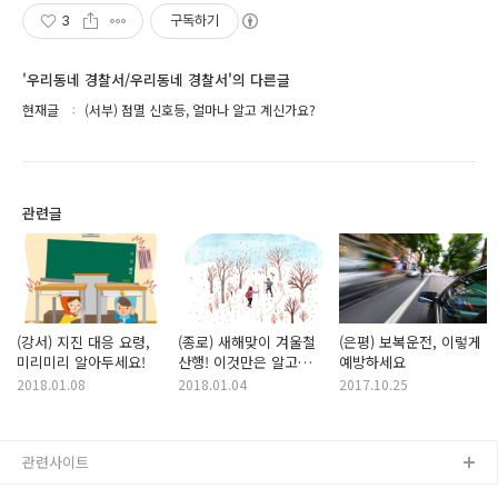
3
구독하기
'우리동네 경찰서/우리동네 경찰서'의 다른글
현재글
(서부) 점멸 신호등, 얼마나 알고 계신가요?
관련글
(강서) 지진 대응 요령,
(종로) 새해맞이 겨울철
(은평) 보복운전, 이렇게
미리미리 알아두세요!
산행! 이것만은 알고
예방하세요
가세요!
2018.01.08
2018.01.04
2017.10.25
관련사이트