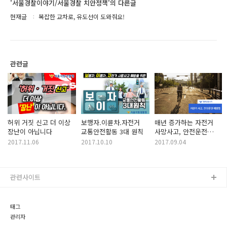
'서울경찰이야기/서울경찰 치안정책'의 다른글
현재글
복잡한 교차로, 유도선이 도와줘요!
관련글
허위 거짓 신고 더 이상
보행자.이륜차.자전거
매년 증가하는 자전거
장난이 아닙니다
교통안전활동 3대 원칙
사망사고, 안전운전
예방법
2017.11.06
2017.10.10
2017.09.04
관련사이트
태그
관리자