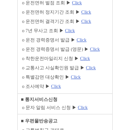
ο
운전면허 벌점 조회
▶
Click
ο
운전면허 정지기간 조회
▶
Click
ο
운전면허 결격기간 조회
▶
Click
ο
7
년 무사고 조회
▶
Click
ο
운전 경력증명서 발급
▶
Click
ο
운전 경력증명서 발급
(
영문
)
▶
Click
ο
착한운전마일리지 신청
▶
Click
ο
교통사고 사실확인원 발급
▶
Click
ο
특별감면 대상확인
▶
Click
ο
조사예약
▶
Click
■
통지서비스신청
ο
문자 알림 서비스 신청
▶
Click
■
우편물반송공고