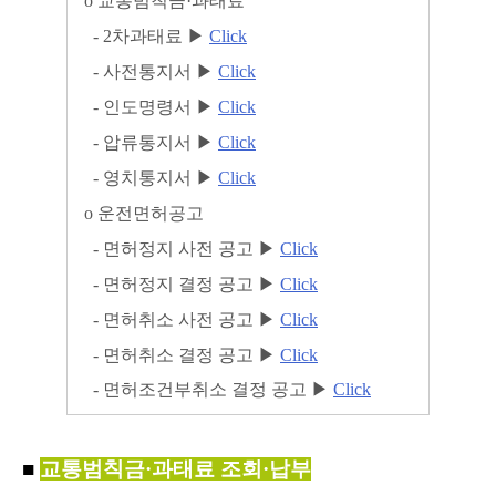
ο
교통범칙금
·
과태료
- 2
차과태료
▶
Click
-
사전통지서
▶
Click
-
인도명령서
▶
Click
-
압류통지서
▶
Click
-
영치통지서
▶
Click
ο
운전면허공고
-
면허정지 사전 공고
▶
Click
-
면허정지 결정 공고
▶
Click
-
면허취소 사전 공고
▶
Click
-
면허취소 결정 공고
▶
Click
-
면허조건부취소 결정 공고
▶
Click
■
교통범칙금·과태료 조회·납부