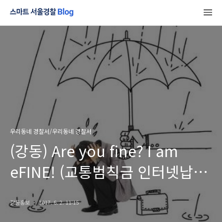
우리동네 경찰서/우리동네 경찰서
(강동) Are you fine? I am
eFINE! (교통범칙금 인터넷납부,
교통조사 예약)
강동홍보
2017. 6. 2. 11:15