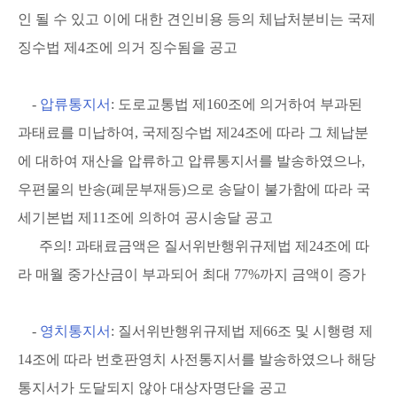
인 될 수 있고 이에 대한 견인비용 등의 체납처분비는 국제
징수법 제4조에 의거 징수됨을 공고
-
압류통지서
: 도로교통법 제160조에 의거하여 부과된
과태료를 미납하여, 국제징수법 제24조에 따라 그 체납분
에 대하여 재산을 압류하고 압류통지서를 발송하였으나,
우편물의 반송(폐문부재등)으로 송달이 불가함에 따라 국
세기본법 제11조에 의하여 공시송달 공고
주의! 과태료금액은 질서위반행위규제법 제24조에 따
라 매월 중가산금이 부과되어 최대 77%까지 금액이 증가
-
영치통지서
: 질서위반행위규제법 제66조 및 시행령 제
14조에 따라 번호판영치 사전통지서를 발송하였으나 해당
통지서가 도달되지 않아 대상자명단을 공고