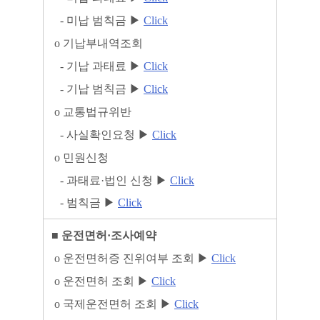
-
미납 범칙금
▶
Click
ο
기납부내역조회
-
기납 과태료
▶
Click
-
기납 범칙금
▶
Click
ο
교통법규위반
-
사실확인요청
▶
Click
ο
민원신청
-
과태료
·
법인 신청
▶
Click
-
범칙금
▶
Click
■
운전면허
·
조사예약
ο
운전면허증 진위여부 조회
▶
Click
ο
운전면허 조회
▶
Click
ο
국제운전면허 조회
▶
Click