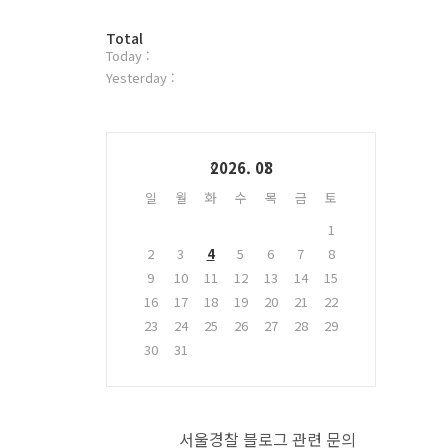
터
방
플
Total
Today :
문
러
자
그
Yesterday :
수
인
Calendar
2026. 08
일
월
화
수
목
금
토
1
2
3
4
5
6
7
8
9
10
11
12
13
14
15
16
17
18
19
20
21
22
23
24
25
26
27
28
29
30
31
서울경찰 블로그 관련 문의