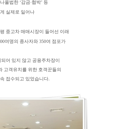
 나올법한
‘
감금
·
협박
’
등
게 실제로 일어나
안평 중고차 매매시장이 들어선 이래
00
여명의 종사자와
350
여 점포가
치되어 있지 않고 공용주차장이
와 고객유치를 위한 호객꾼들의
계속 접수되고 있었습니다
.