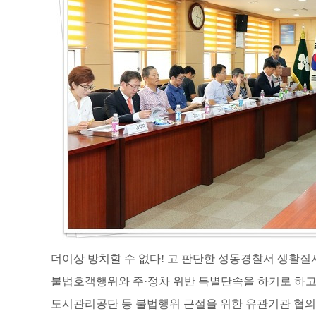
더이상 방치할 수 없다! 고 판단한 성동경찰서 생
불법호객행위와 주
·
정차 위반 특별단속을 하기로 하고
도시관리공단 등 불법행위 근절을 위한 유관기관 협의