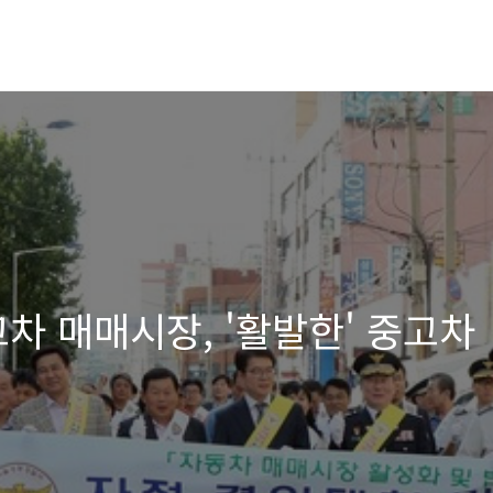
중고차 매매시장, '활발한' 중고차