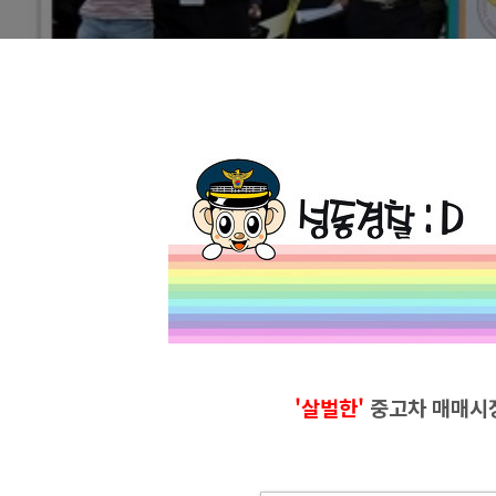
'살벌한'
중고차 매
매시