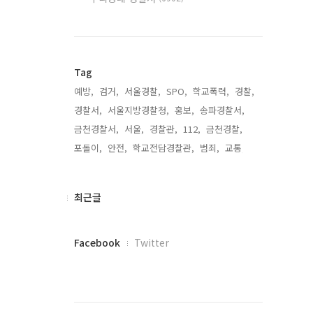
Tag
예방,
검거,
서울경찰,
SPO,
학교폭력,
경찰,
경찰서,
서울지방경찰청,
홍보,
송파경찰서,
금천경찰서,
서울,
경찰관,
112,
금천경찰,
포돌이,
안전,
학교전담경찰관,
범죄,
교통,
최
최근글
근
글
페
Facebook
Twitter
이
스
북
트
위