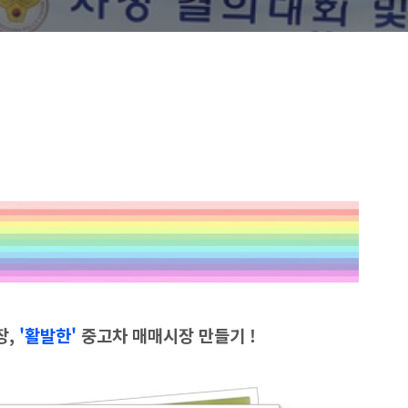
장,
'활발한'
중고차 매매
시장
만들기
!