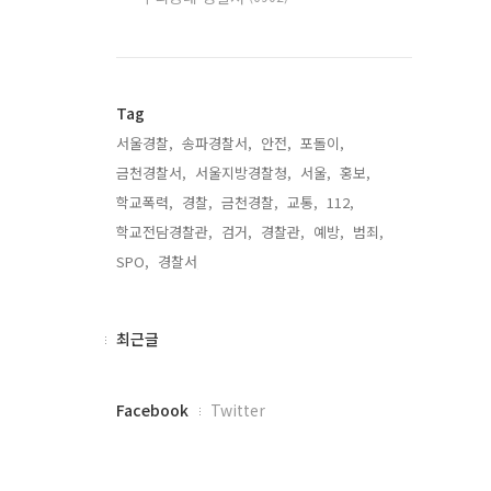
Tag
서울경찰,
송파경찰서,
안전,
포돌이,
금천경찰서,
서울지방경찰청,
서울,
홍보,
학교폭력,
경찰,
금천경찰,
교통,
112,
학교전담경찰관,
검거,
경찰관,
예방,
범죄,
SPO,
경찰서,
최
최근글
근
글
페
Facebook
Twitter
이
스
북