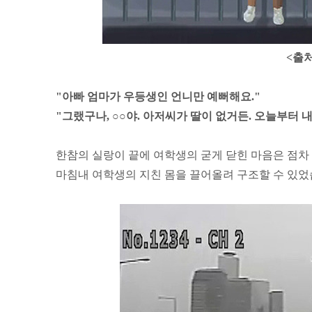
<출처
"아빠 엄마가 우등생인 언니만 예뻐해요."
"그랬구나, ○○야. 아저씨가 딸이 없거든. 오늘부터 내
한참의 실랑이 끝에 여학생의 굳게 닫힌 마음은 점차 
마침내 여학생의 지친 몸을 끌어올려 구조할 수 있었