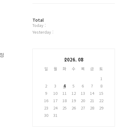
트
위
터
방
플
Total
Today :
문
러
자
그
Yesterday :
수
인
Calendar
이정
2026. 08
일
월
화
수
목
금
토
1
2
3
4
5
6
7
8
9
10
11
12
13
14
15
16
17
18
19
20
21
22
23
24
25
26
27
28
29
30
31