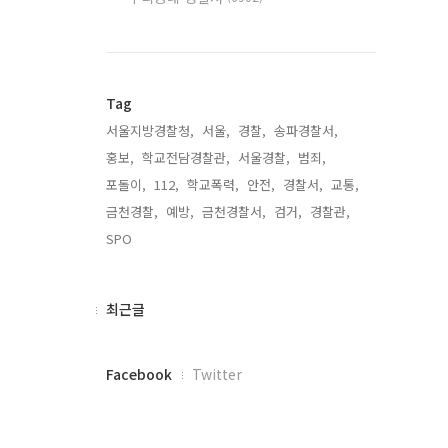
Tag
서울지방경찰청,
서울,
경찰,
송파경찰서,
홍보,
학교전담경찰관,
서울경찰,
범죄,
포돌이,
112,
학교폭력,
안전,
경찰서,
교통,
금천경찰,
예방,
금천경찰서,
검거,
경찰관,
SPO,
최
최근글
근
글
페
Facebook
Twitter
이
스
북