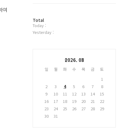
트
위
하여
터
방
플
Total
Today :
문
러
자
그
Yesterday :
수
인
Calendar
2026. 08
일
월
화
수
목
금
토
1
2
3
4
5
6
7
8
9
10
11
12
13
14
15
16
17
18
19
20
21
22
23
24
25
26
27
28
29
30
31