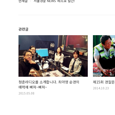
현재글
서울경찰 NEWS 제31호 발간!
관련글
청춘라디오를 소개합니다. 최아영 순경의
제15회 경찰
매력에 빠져~빠져~
2014.10.23
2015.05.08