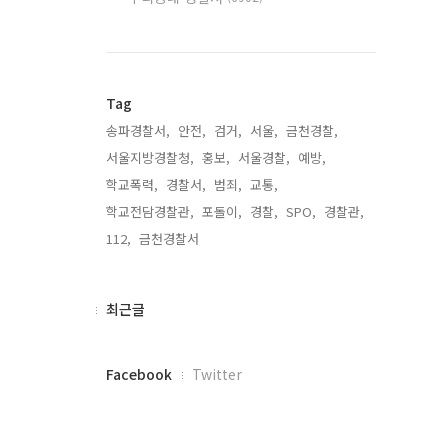
Tag
송파경찰서,
안전,
검거,
서울,
금천경찰,
서울지방경찰청,
홍보,
서울경찰,
예방,
학교폭력,
경찰서,
범죄,
교통,
학교전담경찰관,
포돌이,
경찰,
SPO,
경찰관,
112,
금천경찰서,
최
최근글
근
글
페
Facebook
Twitter
이
스
북