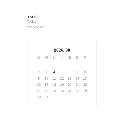
트
위
터
방
플
Total
Today :
문
러
자
그
Yesterday :
수
인
Calendar
2026. 08
일
월
화
수
목
금
토
1
2
3
4
5
6
7
8
9
10
11
12
13
14
15
16
17
18
19
20
21
22
23
24
25
26
27
28
29
30
31