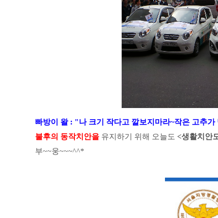
빠방이 왈 : "
나 크기 작다고 깔보지마라~작은 고추가 
불후의 동작치안을
유지하기 위해 오늘도
<생활치안
부~~웅~~~^^*