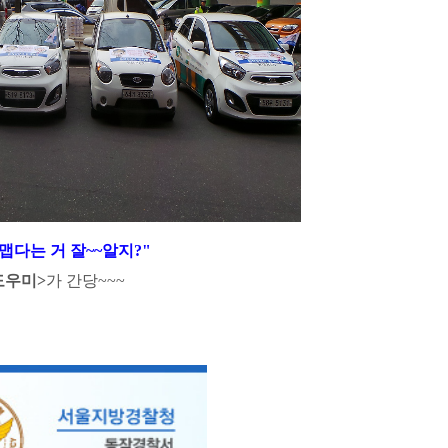
맵다는 거 잘~~알지?"
도우미>
가 간당~~~