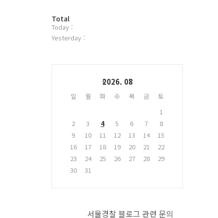
터
방
플
Total
Today :
문
러
자
그
Yesterday :
수
인
Calendar
2026. 08
일
월
화
수
목
금
토
1
2
3
4
5
6
7
8
9
10
11
12
13
14
15
16
17
18
19
20
21
22
23
24
25
26
27
28
29
30
31
서울경찰 블로그 관련 문의