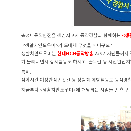
충성!! 동작안전을 책임지고자 동작경찰과 함께하는
<생
<생활치안도우미>가 도대체 무엇을 하냐구요?
생활치안도우미는
현대HCN동작방송
A/S기사님들께서
기 돌리시면서 감시활동도 하시고,
골목길 등 서민밀집지
특히,
심야시간 여성안심귀갓길 등 성범죄 예방활동도 동작경찰
지금부터
생활치안도우미
에 해당되는 사람들 손 한 
<
>