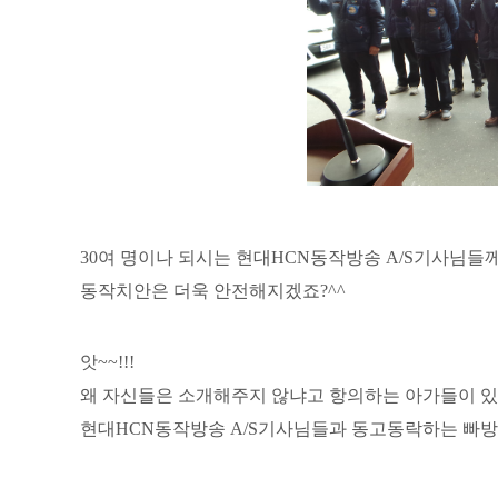
30여 명이나 되시는 현대HCN동작방송 A/S기사님
동작치안은 더욱 안전해지겠죠?^^
앗~~!!!
왜 자신들은 소개해주지 않냐고 항의하는 아가들이 
현대HCN동작방송 A/S기사님들과 동고동락하는 빠방