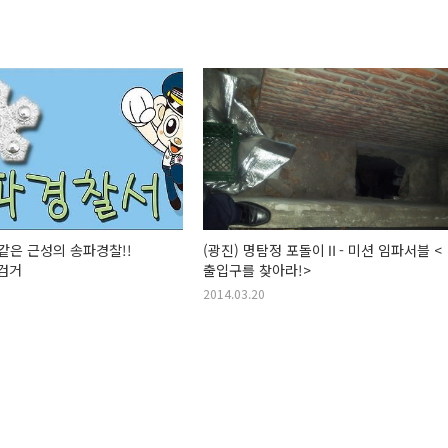
 같은 근성의 송파경찰!!
(광진) 명탐정 포돌이Ⅱ- 미션 임파서블 <
검거
출입구를 찾아라!>
2014.03.20