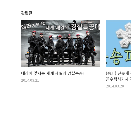
관련글
테러에 맞서는 세계 제일의 경찰특공대
(송파) 진돗개
꼼수택시기사 
2014.03.21
2014.03.20