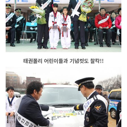
태권폴리 어린이들과 기념컷도 찰칵!!