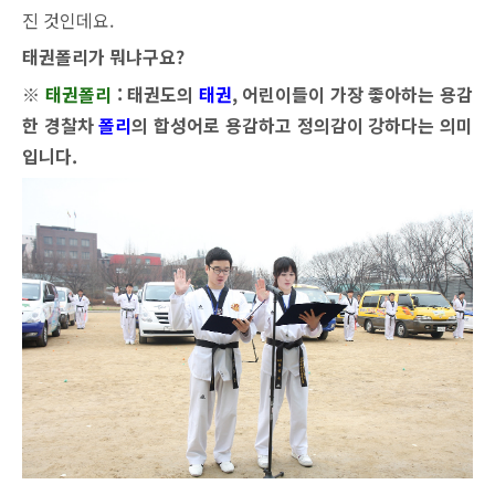
진 것인데요.
태권폴리가 뭐냐구요?
※
태권폴
리
: 태권도의
태
권
, 어린이들이 가장 좋아하는 용감
한 경찰차
폴
리
의 합성어로
용감하고 정의감이 강하다는 의미
입니다.