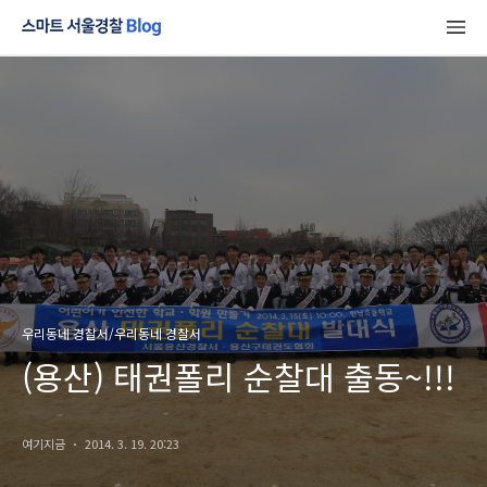
우리동네 경찰서/우리동네 경찰서
(용산) 태권폴리 순찰대 출동~!!!
여기지금
2014. 3. 19. 20:23