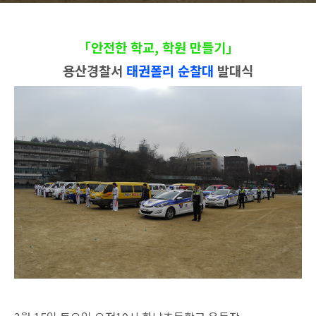
「
안
전한 학교, 학원 만들기」
용산경찰서
태권폴리 순찰대
발대식