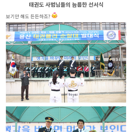
태권도 사범님들의 늠름한 선서식
보기만 해도 든든하죠?