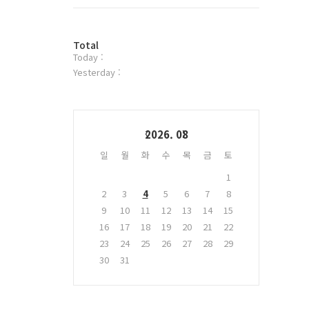
트
위
터
방
플
Total
Today :
문
러
자
그
Yesterday :
수
인
Calendar
2026. 08
일
월
화
수
목
금
토
1
2
3
4
5
6
7
8
9
10
11
12
13
14
15
16
17
18
19
20
21
22
23
24
25
26
27
28
29
30
31