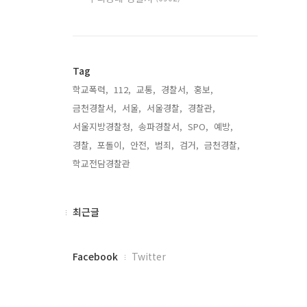
Tag
학교폭력,
112,
교통,
경찰서,
홍보,
금천경찰서,
서울,
서울경찰,
경찰관,
서울지방경찰청,
송파경찰서,
SPO,
예방,
경찰,
포돌이,
안전,
범죄,
검거,
금천경찰,
학교전담경찰관,
최
최근글
근
글
페
Facebook
Twitter
이
스
북