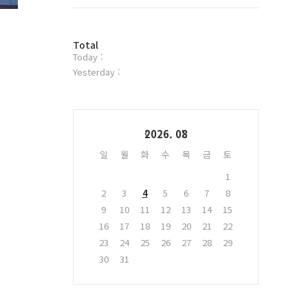
트
위
터
방
플
Total
Today :
문
러
자
그
Yesterday :
수
인
Calendar
2026. 08
일
월
화
수
목
금
토
1
2
3
4
5
6
7
8
9
10
11
12
13
14
15
16
17
18
19
20
21
22
23
24
25
26
27
28
29
30
31