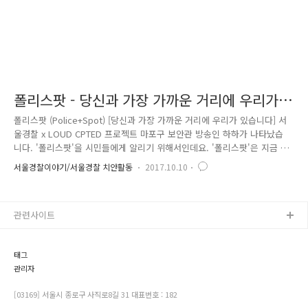
폴리스팟 - 당신과 가장 가까운 거리에 우리가
있습니다
폴리스팟 (Police+Spot) [당신과 가장 가까운 거리에 우리가 있습니다] 서
울경찰 x LOUD CPTED 프로젝트 마포구 보안관 방송인 하하가 나타났습
니다. '폴리스팟'을 시민들에게 알리기 위해서인데요. '폴리스팟'은 지금 현
재 나로부터 가장 가까운 곳에 있는 경찰관서의 위치를 알려주는 위치 알
서울경찰이야기/서울경찰 치안활동
2017.10.10
림 아이콘으로, 서울경찰이 광운대 미디어영상학부 이종혁 교수가 주축이
된 'LOUD'와 함께하는 CPTED 프로젝트입니다. ※ CPTED(Crime
Prevention Through Environmental Design : 범죄예방 환경설계) 가까
관련사이트
운 곳에 있는 '경찰의 존재'를 인식함으로써 주민들이 체감하는 안전지수
를 높이는 한편, 범죄욕구를 감소시키는 범죄예방 효과를 기대하고 있는데
요. '폴리스팟(Poli..
태그
관리자
[03169] 서울시 종로구 사직로8길 31 대표번호 : 182