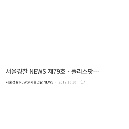
인 가산동 32번지 일대 도시경관개선사업을 완료하였습니다. 이 사업은
'셉티드'의 일환으로 범죄와 각종 사고로부터 안전하고 도시미관 개선 및
쾌적한 정주공간을 조성하기 위하여 지난 2년..
서울경찰 NEWS 제79호 - 폴리스팟
(Police+Spot)
서울경찰 NEWS/서울경찰 NEWS
2017.10.10