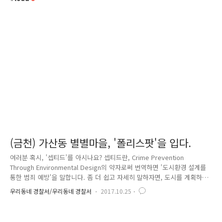
(금천) 가산동 별별마을, '폴리스팟'을 입다.
여러분 혹시, '셉티드'를 아시나요? 셉티드란, Crime Prevention
Through Environmental Design의 약자로써 번역하면 '도시환경 설계를
통한 범죄 예방'을 말합니다. 좀 더 쉽고 자세히 말하자면, 도시를 계획하
거나 건축설계를 할 때 그 도시적 환경을 이용하여 일어날 수 있는 범죄에
우리동네 경찰서/우리동네 경찰서
2017.10.25
대한 방어적인 도시환경 디자인을 해서 범죄 발생의 기회를 줄이고 시민들
이 범죄에 대한 두려움을 덜 느끼며 편안하게 생활할 수 있는 공간을 구축
하는 것을 말합니다. 최근 서울시 금천구는 G밸리에 연접한 저층 주거지역