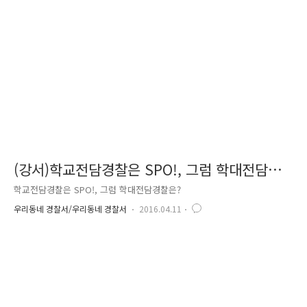
도 있고, 알몸 상태 모습을 핸드폰, 카메라로 촬영, 배포하기도 하며, 졸업
식 뒤풀이 재료 준비 등 명목으로 돈을 빼앗고, 다른 사람의 신체에 밀가루
를 뿌리거나 달걀 등을 던지기도 한다고 합니다. 그리고 이 모든 행위..
(강서)학교전담경찰은 SPO!, 그럼 학대전담경
찰은?
학교전담경찰은 SPO!, 그럼 학대전담경찰은?
우리동네 경찰서/우리동네 경찰서
2016.04.11