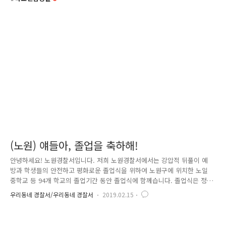
(노원) 얘들아, 졸업을 축하해!
안녕하세요! 노원경찰서입니다. 저희 노원경찰서에서는 강압적 뒤풀이 예
방과 학생들의 안전하고 평화로운 졸업식을 위하여 노원구에 위치한 노일
중학교 등 94개 학교의 졸업기간 동안 졸업식에 함께습니다. 졸업식은 정
들었던 친구들, 지도해주시던 선생님들과 헤어져, 또 다른 세상을 향해 나
우리동네 경찰서/우리동네 경찰서
2019.02.15
아가는 뜻깊은 행사인데요. 이처럼 중요한 행사가 일부 강압적인 뒤풀이로
이어지며 눈쌀을 찌푸리게 되는 경우도 있다고 합니다. 다른 학생의 옷을
벗게 하여 알몸이 되게 하거나, 알몸 상태로 뛰거나 단체 기합을 주는 경우