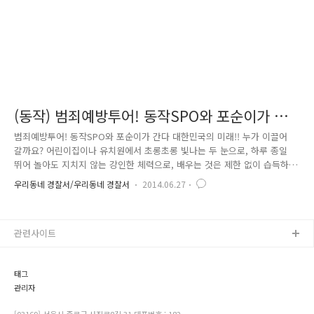
(동작) 범죄예방투어! 동작SPO와 포순이가 간
다!
범죄예방투어! 동작SPO와 포순이가 간다 대한민국의 미래!! 누가 이끌어
갈까요? 어린이집이나 유치원에서 초롱초롱 빛나는 두 눈으로, 하루 종일
뛰어 놀아도 지치지 않는 강인한 체력으로, 배우는 것은 제한 없이 습득하
는 무한한 두뇌 용량을 가진... 사랑스런 우리 아이들이 아닐까요? 이처럼
우리동네 경찰서/우리동네 경찰서
2014.06.27
소중한 우리 아이들이 더 이상 범죄피해로 인해 상처를 받지 않도록 동작
SPO가 나섰습니다~~ 일명 찾아가는 『범죄예방교실』 교육을 열심히 듣
고 있는 아이들의 초롱초롱한 눈빛! 정말 사랑스럽지 않습니까? 근데 뒷모
관련사이트
습이 좀 어디선가 본 듯하지 않나요? 네? 네? 누구라구요? 정말 대단하십
니다~뒷모습만 보고도 알아 맞추시다니요~ 바로 동작 SPO 한성민 경사입
니다. 앞모습입니다~ 이제 확실히 아시겠죠?^^* 사랑스런 우리..
태그
관리자