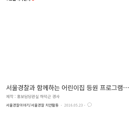
서울경찰과 함께하는 어린이집 등원 프로그램
'포돌이가 간다-열한 번째 만남'
제작 : 홍보담당관실 하덕근 경사
서울경찰이야기/서울경찰 치안활동
2016.05.23