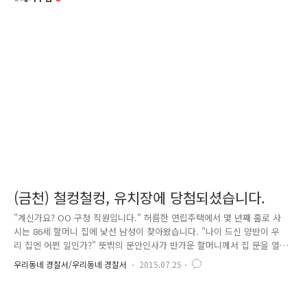
(금천) 철컹철컹, 유치장에 당첨되셨습니다.
"계신가요? OO 구청 직원입니다." 허름한 연립주택에서 몇 년째 홀로 사
시는 86세 할머니 집에 낯선 남성이 찾아왔습니다. "나이 드신 양반이 우
리 집엔 어쩐 일인가?" 뜻밖의 문안인사가 반가운 할머니께서 집 문을 열
어보니, 한 손엔 검은색 바인더를 든 중년 남성이 볼 일이 있다며 찾아왔습
우리동네 경찰서/우리동네 경찰서
2015.07.25
니다. "구청 직원인데요..할머니께서 임대 아파트에 당첨이 되었다는 기쁜
소식을 전해주러 왔습니다." "잠시 들어가도 되겠습니까?" 지난 11년 7월
경 일이었습니다. 몇 년째 홀로 사시는 영세 할머니 한 분이 사기 피해를