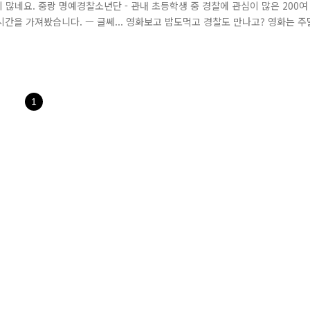
 많네요. 중랑 명예경찰소년단 - 관내 초등학생 중 경찰에 관심이 많은 200여
간을 가져봤습니다. ㅡ 글쎄... 영화보고 밥도먹고 경찰도 만나고? 영화는 주
기 위해 포돌이 포순이가 나섰어요 ㅡ 애들아, 안에 사람있는거 아니야~ 때리
진리 경찰박물관은 6층 영상관 / 5층 역사의 장 / 4층 이해의 장 / 2층 ..
1