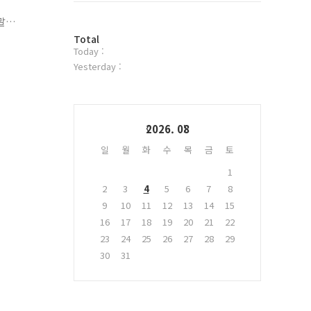
위
말
터
는
방
플
Total
Today :
문
러
자
그
Yesterday :
수
인
Calendar
2026. 08
일
월
화
수
목
금
토
1
2
3
4
5
6
7
8
9
10
11
12
13
14
15
16
17
18
19
20
21
22
23
24
25
26
27
28
29
30
31