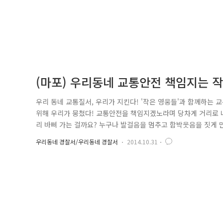
(마포) 우리동네 교통안전 책임지는 
우리 동네 교통질서, 우리가 지킨다! '작은 영웅들'과 함께하는
위해 우리가 뭉쳤다! 교통안전을 책임지겠노라며 당차게 거리로 
리 바삐 가는 걸까요? 누구나 발걸음을 멈추고 함박웃음을 짓게 만
염리어린이집 신우진! 위 어린이는 교통안전에 관한 기본 교육과
우리동네 경찰서/우리동네 경찰서
2014.10.31
였기에 「교통안전지킴이」로 임명합니다." 임명장 목걸이가 수여
지킴이로 임명된 ..