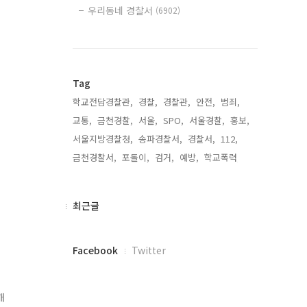
우리동네 경찰서
(6902)
Tag
학교전담경찰관,
경찰,
경찰관,
안전,
범죄,
교통,
금천경찰,
서울,
SPO,
서울경찰,
홍보,
서울지방경찰청,
송파경찰서,
경찰서,
112,
금천경찰서,
포돌이,
검거,
예방,
학교폭력,
최
최근글
근
글
페
Facebook
Twitter
이
스
북
캐
트