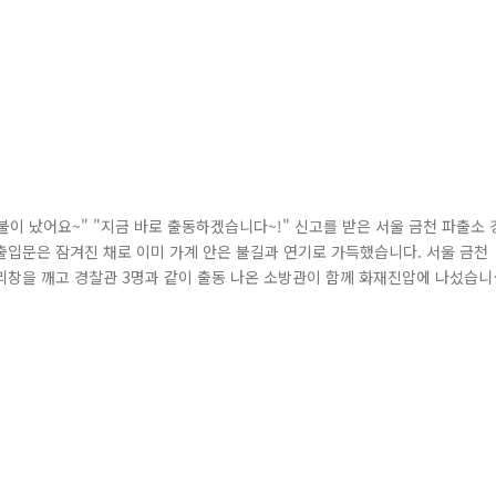
 불이 났어요~" "지금 바로 출동하겠습니다~!" 신고를 받은 서울 금천 파출소 
출입문은 잠겨진 채로 이미 가계 안은 불길과 연기로 가득했습니다. 서울 금천
리창을 깨고 경찰관 3명과 같이 출동 나온 소방관이 함께 화재진압에 나섰습니
콜록!콜..록~! 가계 2층에서 잠에서 깨어 엉금엉금 기어내려오고 있는 집주인을
바로 인근 병원으로 후송됐고 크게 다치진 않았네요. (천만 다행입니다..) 자.