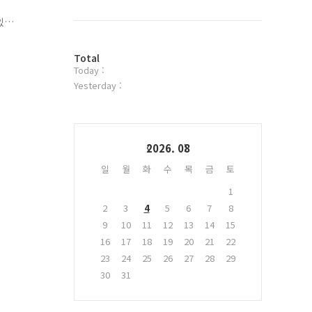
북
트
있
위
가
터
업
방
플
Total
Today :
문
러
자
그
Yesterday :
수
인
Calendar
2026. 08
일
월
화
수
목
금
토
1
2
3
4
5
6
7
8
9
10
11
12
13
14
15
16
17
18
19
20
21
22
23
24
25
26
27
28
29
30
31