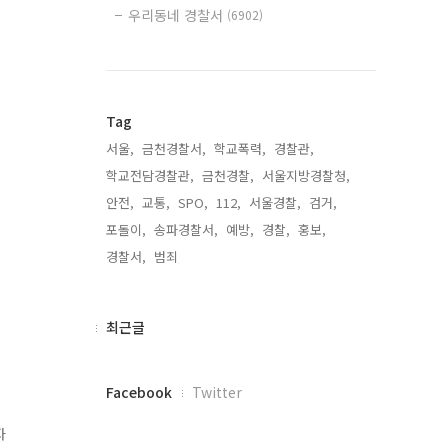
우리동네 경찰서
(6902)
Tag
서울,
금천경찰서,
학교폭력,
경찰관,
학교전담경찰관,
금천경찰,
서울지방경찰청,
안전,
교통,
SPO,
112,
서울경찰,
검거,
포돌이,
송파경찰서,
예방,
경찰,
홍보,
경찰서,
범죄,
최
최근글
근
글
페
Facebook
Twitter
이
스
자