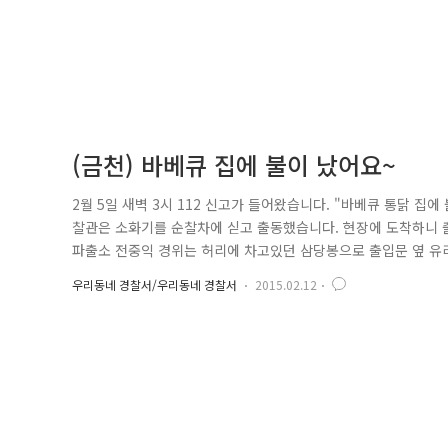
(금천) 바베큐 집에 불이 났어요~
2월 5일 새벽 3시 112 신고가 들어왔습니다. "바베큐 통닭 집에
찰관은 소화기를 순찰차에 싣고 출동했습니다. 현장에 도착하니 
파출소 전중익 경위는 허리에 차고있던 삼당봉으로 출입문 옆 유
다. 누구 없어요~?! 경찰관과 소방관이 사방사방 소리쳤습니다. 
우리동네 경찰서/우리동네 경찰서
2015.02.12
소방관이 등에 없고 건물 밖으로 대피시키는데 성공~!! 집주인은 곧