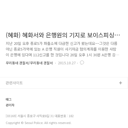
(혜화) 혜화서와 은행원의 기지로 보이스피싱
피해 예방!!
지난 20일 오후 종로5가 파출소에 다급한 신고가 왔는데요~~그것은 다름
아닌 종로5가역에 있는 A 은행 직원이 사기자금 혐의계좌를 이용한 사람
이 은행에 있다며 112신고를 한 것입니다 20일 오후 1시 30분 A은행 김모
계장은 돈을 인출하러 온 창구 앞의 피의자 계좌가 ‘사기자금혐의계좌’임
우리동네 경찰서/우리동네 경찰서
2015.10.27
을 확인하고 침착하게 먼저 경찰에 신고부터 한 다음 피의자를 응접실로
안내해 대화를 시도하며 경찰이 출동할 수 있도록 시간을 끌었던 것이었습
니다. 이에 피의자는 은행 직원과 대화를 나누고 있던 중 신고를 받고 출동
관련사이트
한 임흥섭,김근영 경관에 의해 체포되었습니다. 경찰 조사 결과 피의자는
대출을 이곳저곳 알아보던 도중에 본인 계좌에 들어온 돈을 인출해서 조직
에 전달해주면 자금 대출을 해주겠다는 보이스피싱 조직의 제안을 받..
태그
관리자
[03169] 서울시 종로구 사직로8길 31 대표번호 : 182
Copyright © Seoul Police. All rights reserved.