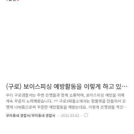
(구로) 보이스피싱 예방활동을 이렇게 하고 있
습니다
우리 구로경찰서는 주변 은행들과 함께 소통하며, 보이스피싱 예방을 위해
계속 꾸준히 노력해왔습니다. ^^ 구로3파출소에서는 팜플렛을 만들어서 은
행에 나눠줌으로써 꾸준한 예방활동을 해왔는데요. 이렇게 은행원들 책상
에 놓여있어서, 은행 업무를 기다리는 사람들이 쉽게 볼수있죠! 그 뿐만이
우리동네 경찰서/우리동네 경찰서
2021.03.02
아니라, 공적마스크 속에 일회용 손 소독제를 담아 은행원들에게 보이스피
싱 예방을 위한 홍보활동을 열심히 하고 있습니다. 이런 홍보를 통한 예방
활동으로 보다 많은 분들이 보이스피싱에 대한 경각심을 가질 수 있었으면