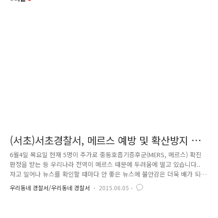
(서초)서초경찰서, 메르스 예방 및 확산방지 대
열 동참!!
6월4일 목요일 현재 5명이 추가로 중동호흡기증후군(MERS, 메르스) 확진
판정을 받는 등 우리나라 전역이 메르스 때문에 두려움에 떨고 있습니다..
자고 일어나 뉴스를 확인할 때마다 안 좋은 뉴스에 불안감은 더욱 배가 되
고 있고요.. 학교, 기업 등 자체적으로 확산방지를 위한 활동을 펼치는 가
우리동네 경찰서/우리동네 경찰서
2015.06.05
운데 서초경찰서에서도 지난 1일부터 메르스 감염 예방 및 확산방지를 위
한 활동을 시작하였습니다. 경찰서는 민원인들의 출입이 잦을 뿐만 아니라
경찰서에서 숙직하는 방범순찰대원들은 관내 치안상황 유지 및 교통정리를