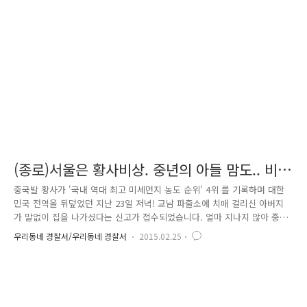
위해 대외적 활동이 많고 휴가나 외출이 많아 경찰서 역시 질병 감염에 취
약하다고 볼 수 있어 특별 예방활동을 펼치기로 결정한 것이었습니다. 제
일 먼저 질병관리본부(www.cdc.go.kr) 홈페이지에서 메르스..
(종로)서울은 황사비상. 중년의 아들 맘도.. 비
상!
중국발 황사가 '국내 역대 최고 미세먼지 농도 순위' 4위 를 기록하며 대한
민국 전역을 뒤덮었던 지난 23일 저녁! 교남 파출소에 치매 걸리신 아버지
가 말없이 집을 나가셨다는 신고가 접수되었습니다. 얼마 지나지 않아 중
년의 남성이 다급히 들어와 신고한 사람이라며 실종자가 아버지라고.. '치
우리동네 경찰서/우리동네 경찰서
2015.02.25
매도 그렇지만 아버지 연세가 97세요..' 이렇게 황사 주의보가 발령되면 일
반인도 외출을 자제하고 호흡기가 약한 노약자. 어린이는 외출하지 말라고
하던데.... 날씨 때문에 걱정이 배가 된 상태에서 우리 아버지라며 액자 속
사진을 보여주시는데 액자에 예쁜 리본이 붙어 있는 걸 보고 평소에도 효
심이 지극한 것을 느낄 수 있었습니다. 신고를 받고 즉시 출동했던 경위 서