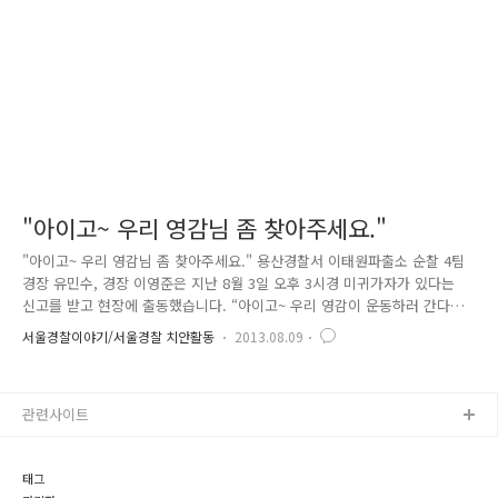
동일 경위 설동권 경위와 보호자는 양방으로 발생지 주변을..
"아이고~ 우리 영감님 좀 찾아주세요."
"아이고~ 우리 영감님 좀 찾아주세요." 용산경찰서 이태원파출소 순찰 4팀
경장 유민수, 경장 이영준은 지난 8월 3일 오후 3시경 미귀가자가 있다는
신고를 받고 현장에 출동했습니다. “아이고~ 우리 영감이 운동하러 간다고
아침 7시에 나가서는 아직도 안들어 오고 있어요. 밥도 못먹었을텐데…”
서울경찰이야기/서울경찰 치안활동
2013.08.09
할아버지는 80세고, 할머니는 70세랍니다. 몇 해 전에 할아버지께서 풍이
와 잘 걷지도 못하신다며 걱정하시는 할머니를 보고 있자니, 두 사람도 걱
정이 앞섭니다. 할아버지께서 핸드폰도 없으시지만, 더 걱정인 것은 낮기
관련사이트
온 32도, 체감온도가 35도를 넘나드는 날씨에 몸도 불편하신 할아버지가 8
시간째 소식이 없으시다는 것이었습니다. “할머니~ 걱정마세요. 저희가 무
슨 수를 써서라도 꼭 모시고 올께요.” 두 사람에게는 ..
태그