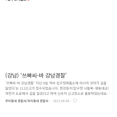
(강남) ‘쓰빠씨-바 강남경찰’
‘쓰빠씨-바 강남경찰’ 지난 6일 저녁 압구정파출소에 러시아 꼬마가 길을
잃었다’는 112신고가 접수되었습니다. 한강둔치(압구정 나들목~영동대교)
자전거 도로에서 길을 잃었다고 하여 신속히 신고장소로 출동하였는데요.
신고자는 산책 중 자전거를 타다가 길을 잃어 울고 있는 어린이를 발견하
우리동네 경찰서/우리동네 경찰서
2015.06.08
여 경찰에 신고를 한 후 경찰이 올 때까지 어린이를 보호하고 있었습니다.
언어가 통하지 않아 BBB(1588-5644) 통역을 통하여 약 1시간 넘게 어린이
를 안정시키고 얘기를 들어보니, 러시아 어린이는 8일 전 러시아 사할린에