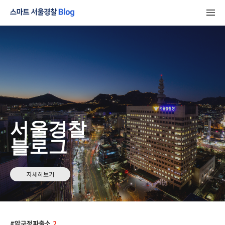
서울경찰
블로그
자세히보기
압구정파출소
2