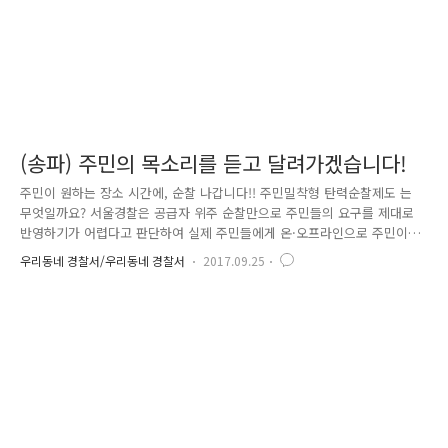
(송파) 주민의 목소리를 듣고 달려가겠습니다!
주민이 원하는 장소 시간에, 순찰 나갑니다!! 주민밀착형 탄력순찰제도 는
무엇일까요? 서울경찰은 공급자 위주 순찰만으로 주민들의 요구를 제대로
반영하기가 어렵다고 판단하여 실제 주민들에게 온·오프라인으로 주민이
희망하는 순찰 시간과 장소를 파악하여 해당 시간대와 지점을 중심으로
우리동네 경찰서/우리동네 경찰서
2017.09.25
'탄력순찰' 체계로 개편하여 체감안전도 제고하며 치안 불안해소를 추진하
고 있습니다. 쉽게 말해, 주민들의 요구에 맞는 맞춤형 순찰을 하는거죠.
중요한 건 주민들의 목소리를 듣는 겁니다. 온라인&오프라인을 통해 주민
들의 요구를 듣고 있는데요, 그 방법 알려드립니다!! 신청방법은 온라인&
오프라인 으로 나뉘는데요 온라인으로는 경찰청 순찰신문고
(patrol.police.go.kr)와 스마트 국민제보 앱을 통해서 할 수 있습니다. 우
리동..