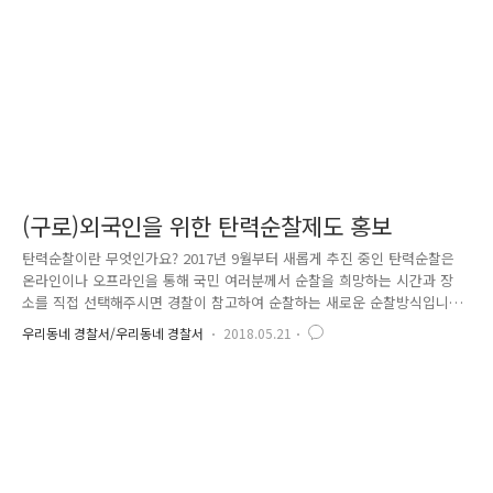
를 몰래 촬영한 혐의 등을 받고 있는데요, 조사결과 ..
(구로)외국인을 위한 탄력순찰제도 홍보
탄력순찰이란 무엇인가요? 2017년 9월부터 새롭게 추진 중인 탄력순찰은
온라인이나 오프라인을 통해 국민 여러분께서 순찰을 희망하는 시간과 장
소를 직접 선택해주시면 경찰이 참고하여 순찰하는 새로운 순찰방식입니
다. 그럼 한국에 거주하는 외국인도 탄력순찰을 신청 할 수 있을까요? 네~
우리동네 경찰서/우리동네 경찰서
2018.05.21
물론, 국내에서 거주하는 외국인도 탄력순찰을 신청 할 수 있습니다. 그러
나 현재 한글로만 제작된 온라인 '순찰신문고(patrol.police.go.kr)'로 되
어 있어 외국인이 신청하기에는 다소 불편함이 있을 수 있습니다. 구로경
찰서는 외국인들의 안정적 정찰 활동을 지원하기 위해 외국인을 위한 '탄
력순찰 외국어 홍보물'을 제작하였습니다. 탄력순찰 외국어 홍보물은 중국
어와 영어 두 가지 언어로 작성되었으며, 탄력순찰의 개념에 대..