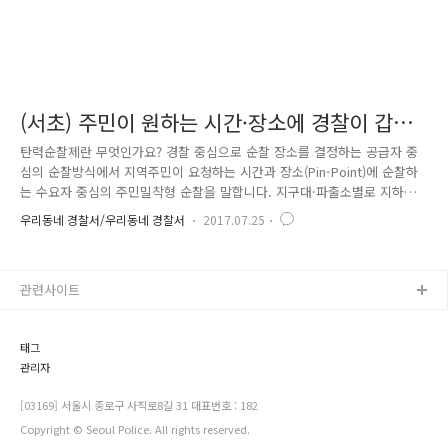
(서초) 주민이 원하는 시간·장소에 경찰이 갑니
다. 탄력순찰제!
탄력순찰제란 무엇인가요? 경찰 중심으로 순찰 장소를 결정하는 공급자 중
심의 순찰방식에서 지역주민이 요청하는 시간과 장소(Pin-Point)에 순찰하
는 수요자 중심의 주민밀착형 순찰을 말합니다. 지구대·파출소별로 지하철
역·정류장·골목길 등 유동인구가 많은 지역, 공공기관·아파트 게시판, 학
우리동네 경찰서/우리동네 경찰서
2017.07.25
교 등에 지역에 '순찰신문고'(골목길 등이 상세이 나오는 충분한 크기의 지
도)를 비치한 후, 주민들이 희망하는 순찰장소·시간을 스티커로 표시토록
하여 직접 현장의 주민 의견을 모으고 주민자치위원회, 반상회, 입주자대표
관련사이트
회의 등 주민 자치조직의 의견은 물론, 지역 경찰의 현장 활동을 통해서도
지역사회의 다양한 요구를 경청하게 합니다. 온라인으로는, 스마트국민제
보(App) 여성 불안신고에 순찰희망시간과 장소 등을 선택할 수 있..
태그
관리자
[03169] 서울시 종로구 사직로8길 31 대표번호 : 182
Copyright © Seoul Police. All rights reserved.