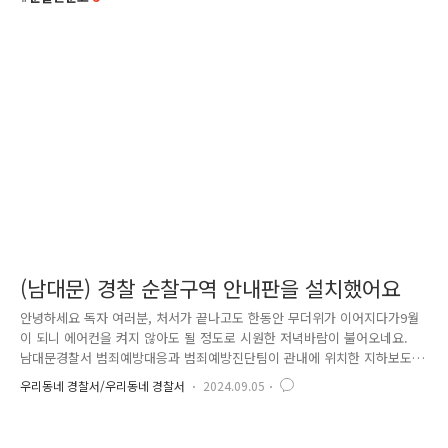
(남대문) 경찰 순찰구역 안내판을 설치했어요
안녕하세요 독자 여러분, 처서가 끝나고도 한동안 무더위가 이어지다가9월
이 되니 에어컨을 켜지 않아도 될 정도로 시원한 저녁바람이 불어오네요.
남대문경찰서 범죄예방대응과 범죄예방진단팀이 관내에 위치한 지하보도 8
개소에'경찰 순찰구역' 표지판을 부착했습니다. 112신고를 할 때는 '위
우리동네 경찰서/우리동네 경찰서
2024.09.05
치'를 알면 가장 가까이 있는 경찰관이 출동을 하는데요.보통 저희 중구는
거주민보다는 직장인이나 타 지역에서 오신 분들이 많아서정확한 위치를
말씀하시기 어려운 경우가 종종 있습니다. 이런 어려움을 해결하기 위