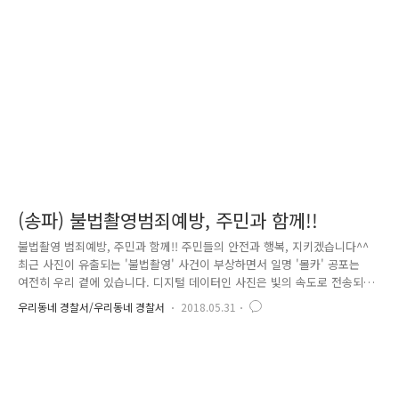
해서 저희 남대문경찰서와 중구청이 함께 표지판을 제작하였습니다.만약
여러분께서 112신고를 해야 하는 일이 있을 때,'경찰 순찰구역 위치번호 0-
00'을 말씀해 주시면,상황실에서 해당 위치로 경찰관..
(송파) 불법촬영범죄예방, 주민과 함께!!
불법촬영 범죄예방, 주민과 함께!! 주민들의 안전과 행복, 지키겠습니다^^
최근 사진이 유출되는 '불법촬영' 사건이 부상하면서 일명 '몰카' 공포는
여전히 우리 곁에 있습니다. 디지털 데이터인 사진은 빛의 속도로 전송되
고, 순식간에 무제한으로 복제되면서 사진의 위험성은 더욱 커지고 있는
우리동네 경찰서/우리동네 경찰서
2018.05.31
상황입니다. 지난 10년간 성폭력 범죄 중 가장 빠르게 늘고 있고, 5년 새 5
천백여 건으로 하루 14건 꼴이며, 3배 넘게 늘고 있습니다. 지난 5월 24일
서울송파경찰서에서는 지하철역 등에서 여성 신체를 몰래 촬영한 혐의(카
메라등 이용촬영)로 A씨(32살)를 불구속 입건해 수사 중이라고 밝혔습니
다. A씨는 지난 3월 송파구 한 지하철역 에스컬레이터에서 한 여성의 신체