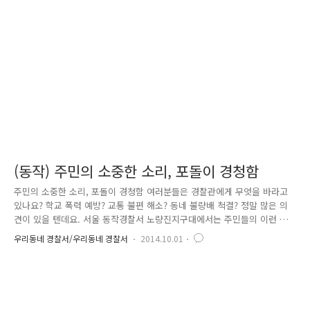
추측한 김정근 경위와 김복식 경위는 범인을 잡기 위한 작은 단서 하나라
도 찾기 위해 주변 CCTV를 확인하며 목격자를 찾기 위한 활동을 시작하였
어요. 하지만 오토바이 절도 피해 신고는 이것이 끝이 아니었습니다. 잠
시..
(동작) 주민의 소중한 소리, 포돌이 경청함
주민의 소중한 소리, 포돌이 경청함 여러분들은 경찰관에게 무엇을 바라고
있나요? 학교 폭력 예방? 교통 불편 해소? 동네 불량배 척결? 정말 많은 의
견이 있을 텐데요. 서울 동작경찰서 노량진지구대에서는 주민들의 이런 의
견을 직접 청취하고, 실제 근무에 적극적으로 반영하기 위하여 포돌이 경
우리동네 경찰서/우리동네 경찰서
2014.10.01
청함을 제작하였습니다!! 경찰에게 하고 싶은 말씀이 있다고요? 그렇다면
고민 고민하지 마~~^^ 바로 이것이 포돌이 경청함이에요. 경청함에는 볼펜
과 종이를 비치하여 누구든 편하게 다양한 의견을 기재할 수 있어요. 주민
들의 잃어버린 소리를 찾아서 Go!! Go!! 노량진 관내 주택밀집지역 이곳,
저곳에 포돌이 경청함을 설치하였습니다. 기재된 주민들의 의견은 매일 정