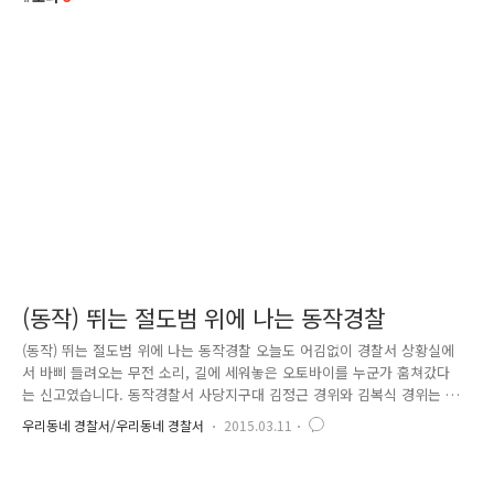
(동작) 뛰는 절도범 위에 나는 동작경찰
(동작) 뛰는 절도범 위에 나는 동작경찰 오늘도 어김없이 경찰서 상황실에
서 바삐 들려오는 무전 소리, 길에 세워놓은 오토바이를 누군가 훔쳐갔다
는 신고였습니다. 동작경찰서 사당지구대 김정근 경위와 김복식 경위는 재
빨리 순찰차를 돌려 사건 현장으로 향하였어요. 자신의 가게 앞에 오토바
우리동네 경찰서/우리동네 경찰서
2015.03.11
이를 세워두고 잠시 자리를 비운 사이 누군가 잠금장치를 풀고 오토바이를
가지고 갔다는 피해자의 진술, '사람의 통행이 빈번한 장소에서 잠겨 진 오
토바이를 대범하게 가지고 가다니' 초범의 소행은 아닐 것으로 조심스럽게