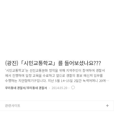
신호등이 고장이 될것을 염려하여 신호기 안에 시설들이 안전한지 확인하
여, 교통량이 많은 큰 교차로 위주로 신호기 점검을 실시 하였습니다. 앞으
로도 노원구 전반적인 교통안전 및 교통사고 예방을 위해 다각적인 교통시
설 ..
(광진)「시민교통학교」를 들어보셨나요???
‘시민교통학교’는 선진교통문화 정착을 위해 지역주민이 참여하여 경찰서
에서 진행하며 일정 교육을 수료하고 앞으로 경찰의 홍보 메신저 임무를
수행하는 치안협력기구입니다. 지난 5월 14~15일 2일간 녹색어머니 20여
명을 대상으로 선진교통문화 정착을 위해 시민이 주체가 되어 교통문화를
우리동네 경찰서/우리동네 경찰서
2014.05.20
개선하고 지역주민과 청소년들이 직접 교통 감시자가 되어 선도그룹을 형
성할 수 있도록 다양한 프로그램과 함께 시민교통학교 프로그램이 진행되
었습니다. 두구두구두구!!....기다리던 시민교통학교 첫 수업이 시작되었습
관련사이트
니다. 첫 수업은 교통민원실 손애경 경사의 운전면허 행정처분 중 범칙스
티커 발부ᐧ처리 과정, 과태료 가산금 부과, 차량압류 등에 관련된 내용을