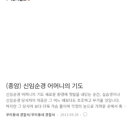
(종암) 신임순경 어머니의 기도
신임순경 어머니의 기도 새로운 환경에 첫발을 내딛는 순간, 실습생이나
신임순경 당사자의 마음은 그 어느 때보다도 초조하고 무거울 것입니다.
하지만 그 당사자 보다 더욱 가슴 졸이며 걱정의 눈으로 가까운 곳에서 혹
은 먼 시골에서 자식을 바라보며 기도하는 부모님이 있습니다. 부모님들은
우리동네 경찰서/우리동네 경찰서
2015.09.30
군대를 보내는 심정으로 신임순경에 대한 자식 걱정에 밤새는 줄 모르십니
다. 하지만 이런 걱정은 이제 접어 두세요. 자식을 걱정하는 부모님께 ‘안
심 메시지’를 전송하여 부모·신임순경·파출소 간 보이지 않는 믿음과 신뢰