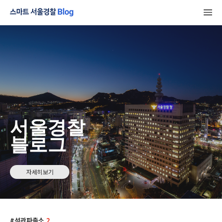
서울경찰
블로그
자세히보기
석관파출소
2