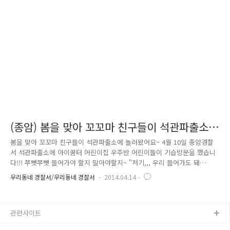
가 자연스럽게 쌓여지도록 하여 첫 발령지에서부터 잘 적응해 갈 수 있도
록 가족과 같은 분위기를 조성하고 있는 사례를 소개합니다. 신임순경 부
모님께 드리는 「안심 메시지」 파출소장 : 안녕하십니까? 저는 석관파출
소장 ..
(종암) 봄을 맞아 꼬꼬마 친구들이 석관파출소
에 놀러왔어요~
봄을 맞아 꼬꼬마 친구들이 석관파출소에 놀러왔어요~ 4월 10일 종암경찰
서 석관파출소에 아이꿈터 어린이집 우주반 어린이들이 기습방문을 했습니
다!!! 쭈뼛쭈뼛 들어가야 할지 말아야할지~ "저기,,, 우리 들어가도 돼
요?,," 망설이는 아이들의 손을 이끌고 석관파출소 팀장은 당황하지 않~고
우리동네 경찰서/우리동네 경찰서
2014.04.14
어린이들 앞으로 다가와 경찰관이 어린이들의 안전과 행복을 위해 하는 일
을 천천히 설명해주네요~ 초롱초롱~ 친구들의 눈빛도 반짝반짝 빛이 나요!
그런데 갑자기 한 아이가 손을 번쩍! 듭니다! “저희 순찰차 타고 싶어요~!!”
관련사이트
순찰차에 탄 꼬꼬마 친구들은 직접 마이크를 “후~후~” 불어보기도 하고,
운전대를 잡고 휙휙 돌려 보기도 하고~ 밖에 있던 친구들은 마이크 소리에