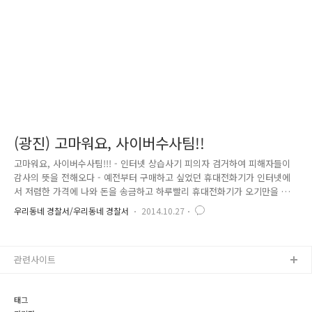
지 전국을 돌아다니며 도로 위에서 서행 중인 차량에 휠체어를 이용하여
고..
(광진) 고마워요, 사이버수사팀!!
고마워요, 사이버수사팀!!! - 인터넷 상습사기 피의자 검거하여 피해자들이
감사의 뜻을 전해오다 - 예전부터 구매하고 싶었던 휴대전화기가 인터넷에
서 저렴한 가격에 나와 돈을 송금하고 하루빨리 휴대전화기가 오기만을 기
다렸습니다. 그러나 휴대전화기는 오지 않고 판매자 역시 전화 연결이 되
우리동네 경찰서/우리동네 경찰서
2014.10.27
지 않았습니다. 답답한 마음에 친구에게 의논도 해보고 인터넷으로 나와
같은 피해사례를 검색해 보았으나 피해만 입고 사기꾼은 잡히지 못했다는
내용을 보고 꼼꼼하게 확인하지 못한 스스로를 많이 원망하고 탓하는 시간
관련사이트
들이 계속되었습니다. 하지만 한줄기 희망을 가지고 저는 경찰서를 찾아갔
습니다. 피해자가 몇 날 며칠 애를 태우던 사기피의자를 지난 8월 말 광진
경찰서 사이버수사팀이 검거하였습니다. 사기피의자는 인터넷 카페에서 휴
태그
대전화,..