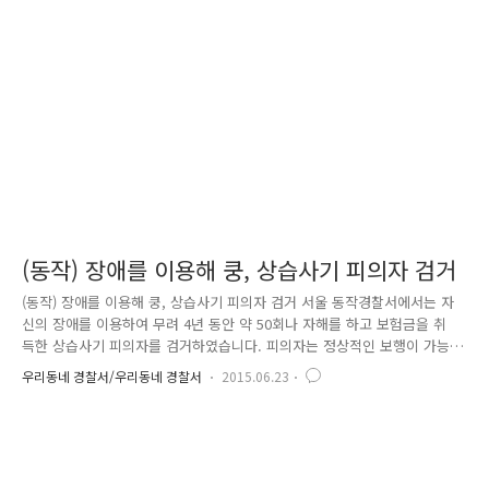
당했습니다. 자신을 구청 공무원이라고 사칭하는 남성이 "구청 직원인데
임대 아파트에 당첨이 되었으니 오늘까지 계약금 270만 원을 내야 한다"며
친근한 말투로 할머니를 속인 것입니다. 하지만 이 사..
(동작) 장애를 이용해 쿵, 상습사기 피의자 검거
(동작) 장애를 이용해 쿵, 상습사기 피의자 검거 서울 동작경찰서에서는 자
신의 장애를 이용하여 무려 4년 동안 약 50회나 자해를 하고 보험금을 취
득한 상습사기 피의자를 검거하였습니다. 피의자는 정상적인 보행이 가능
한데도 자신이 장애인이라는 것을 이용하여 스스로 자해를 하여 보험사고
우리동네 경찰서/우리동네 경찰서
2015.06.23
로 위장하는 범행을 하였는데요. 15년 11월 말 동작구 장승배기에서 시내
버스에 승차한 피의자는 버스가 출발하는 순간 고의로 넘어진 후 안전사고
를 주장하여 보험사로부터 합의금을 받았습니다. 버스에 승객이 많아 범행
이 여의치 않을 때는 뒤따라오는 버스에 승차하여 위와 같은 범행을 유발
하는 등 치밀한 수법을 보였어요. 뿐만 아니라, 피의자는 11년부터 15년까