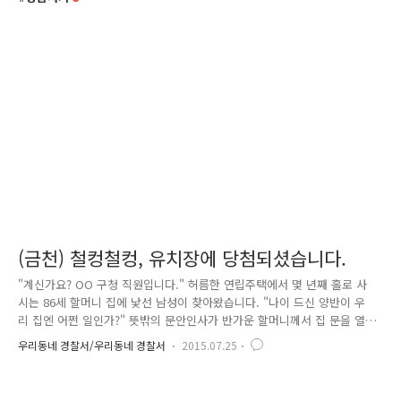
(금천) 철컹철컹, 유치장에 당첨되셨습니다.
"계신가요? OO 구청 직원입니다." 허름한 연립주택에서 몇 년째 홀로 사
시는 86세 할머니 집에 낯선 남성이 찾아왔습니다. "나이 드신 양반이 우
리 집엔 어쩐 일인가?" 뜻밖의 문안인사가 반가운 할머니께서 집 문을 열
어보니, 한 손엔 검은색 바인더를 든 중년 남성이 볼 일이 있다며 찾아왔습
우리동네 경찰서/우리동네 경찰서
2015.07.25
니다. "구청 직원인데요..할머니께서 임대 아파트에 당첨이 되었다는 기쁜
소식을 전해주러 왔습니다." "잠시 들어가도 되겠습니까?" 지난 11년 7월
경 일이었습니다. 몇 년째 홀로 사시는 영세 할머니 한 분이 사기 피해를