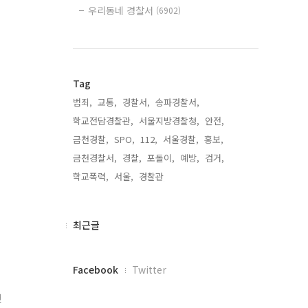
우리동네 경찰서
(6902)
Tag
범죄,
교통,
경찰서,
송파경찰서,
학교전담경찰관,
서울지방경찰청,
안전,
금천경찰,
SPO,
112,
서울경찰,
홍보,
금천경찰서,
경찰,
포돌이,
예방,
검거,
학교폭력,
서울,
경찰관,
최
최근글
근
글
페
Facebook
Twitter
이
스
면