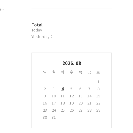
북
트
동
위
실
터
방
플
Total
Today :
문
러
자
그
Yesterday :
수
인
Calendar
2026. 08
일
월
화
수
목
금
토
1
2
3
4
5
6
7
8
9
10
11
12
13
14
15
16
17
18
19
20
21
22
23
24
25
26
27
28
29
30
31