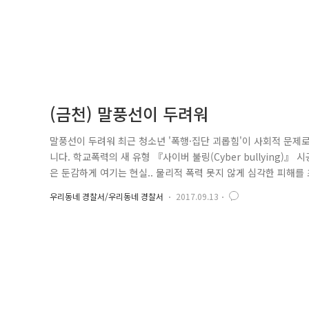
(금천) 말풍선이 두려워
말풍선이 두려워 최근 청소년 '폭행·집단 괴롭힘'이 사회적 문제
니다. 학교폭력의 새 유형 『사이버 불링(Cyber bullying
은 둔감하게 여기는 현실.. 물리적 폭력 못지 않게 심각한 피해를
bullying)』의 유형에는 친구를 흉보는 글을 페이스북에 올리는
우리동네 경찰서/우리동네 경찰서
2017.09.13
속해서 초대하여 괴롭히는 '카톡 감옥' 단톡방에 피해 학생만 남겨두