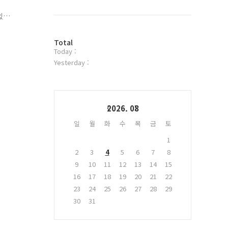
북
트
있
위
가
터
업
방
플
Total
Today :
문
러
자
그
Yesterday :
수
인
Calendar
2026. 08
일
월
화
수
목
금
토
1
2
3
4
5
6
7
8
9
10
11
12
13
14
15
16
17
18
19
20
21
22
23
24
25
26
27
28
29
30
31