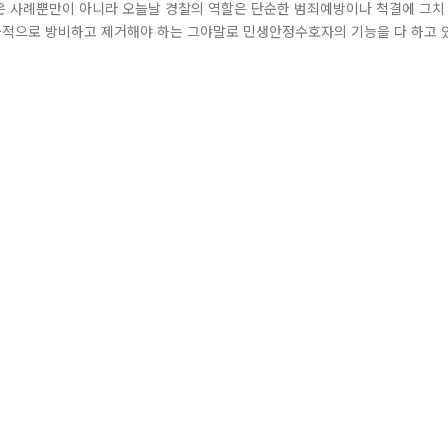
같은 사례뿐만이 아니라 오늘날 경찰의 역할은 단순한 범죄예방이나 척결에 그치
적극적으로 방비하고 제거해야 하는 그야말로 민생안정수호자의 기능을 다 하고 
씨에 서울 가산디지털단지역 앞 도로에서 물이 솟아난다는 112신고를 받고 금천 
있고, 물이 솟구치는 상황이었습니다. 상수도관의 문제로 판단하고, 남부수도사