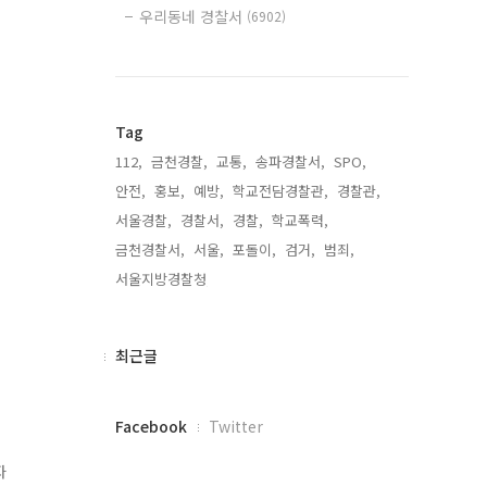
우리동네 경찰서
(6902)
Tag
112,
금천경찰,
교통,
송파경찰서,
SPO,
안전,
홍보,
예방,
학교전담경찰관,
경찰관,
서울경찰,
경찰서,
경찰,
학교폭력,
금천경찰서,
서울,
포돌이,
검거,
범죄,
서울지방경찰청,
최
최근글
근
글
페
Facebook
Twitter
이
스
자