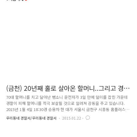
(금천) 20년째 홀로 살아온 할머니..그리고 경찰
관
70대 할머니를 치고 달아난 뺑소니 운전자가 3일 만에 덜미를 잡힌 가운데
경찰이 피해 할머니를 적극 보살필 것으로 알려져 감동을 주고 있습니다.
2015년 1월 4일 18:30경 승용차 한 대가 서울시 금천구 시흥동 홈플러스
방면에서 손수레를 세워두고 파지를 줍던 70대 할머니를 충격하고 조치 없
우리동네 경찰서/우리동네 경찰서
2015.01.22
이 도주하고 행방을 감췄습니다. 서울 금천 경찰서는 우측 발목 및 팔이 골
절되고 피를 흘리는 중상을 입은 할머니를 인근 병원으로 긴급 후송하여
소중한 생명을 구함과 동시에 끈질기고 치밀한 탐문 끝에 1월 7일 14:30경