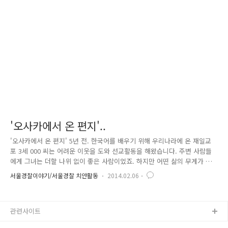
뺑소니범을 검거했습니다. 할머니는 20년째 홀로 살고 있는 독거노인이고
현재 생활보호 대상자로 국가 보조금 및 파지수집으로 생계를 근근이 이어
가고 있던 중 뺑소니 피해를 당했습니다. 서울 금천..
'오사카에서 온 편지'..
'오사카에서 온 편지' 5년 전. 한국어를 배우기 위해 우리나라에 온 재일교
포 3세 000 씨는 어려운 이웃을 도와 선교활동을 해왔습니다. 주변 사람들
에게 그녀는 더할 나위 없이 좋은 사람이었죠. 하지만 어떤 삶의 무게가 그
녀를 힘들게 했는지 “미안하다”는 짧은 편지와 집주인에게 줄 가스비만을
서울경찰이야기/서울경찰 치안활동
2014.02.06
남긴 채 그녀는 스스로 짧은 생을 마감했습니다. 싸늘한 주검이 되어 있는
친구를 발견한 동거인 000 씨는 경찰에 신고했고, 오사카에 있는 그녀의
어머니에게도 안타까운 소식을 전했습니다. 청천벽력 같은 소식을 듣고는
관련사이트
한걸음에 서울행 비행기에 몸을 실은 그녀의 어머니는 딸의 죽음이 믿기지
가 않았던지 도착해서도 눈물을 그치지 않았었죠. 이동수 팀장을 비롯한