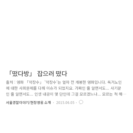
천 주민 앞에 석고대죄 시킴과 동시에 관내 재래시장을 돌며 불량식품 근
절 가두 캠페인을 벌였습니다. 이날 행사는 금천구 현대시장연합회와 협조
하여 2015년 한가..
「떴다방」 잡으러 떴다
출처 : 영화 「약장수」 '약장수'는 얼마 전 개봉한 영화입니다. 독거노인
에 대한 사회문제를 다뤄 이슈가 되었지요. 가짜인 줄 알면서도... 사기꾼
인 줄 알면서도... 인생 내공이 몇 단인데 그걸 모르겠느냐... 모르는 척 해
주는 거다... 속는 척 해주는 거다... 그리고 자식한테는 몰랐다고... 속았다
서울경찰이야기/현장영웅 소개
2015.06.05
고 우는 것이다... 다 알면서 우는 것이다... 다 알면서 모르는 척 하는 것이
다... 사기꾼한테 무서운 척 하는 것이다... 바가지 쓰는 거 뻔히 알면서 돈
을 갖다 바치는 거다. 이 늙은이한테 수작 걸어서 고맙다고... 자식보다 살
가우니 알면서도 속아준 것이다... - 영화 '약장수' 중에서 - 하지만 영화는
영화일 뿐 현실은 또 다르죠. 최근 영화 '약장수'의 내용처럼 노인들을 상