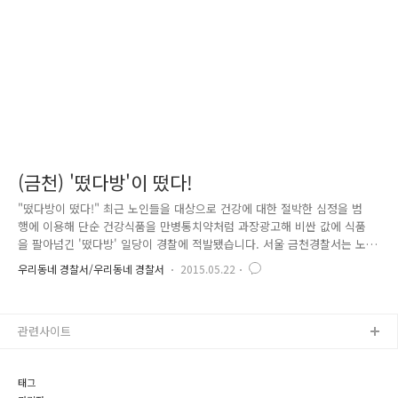
대로 불법 홍보관을..
(금천) '떴다방'이 떴다!
"떴다방이 떴다!" 최근 노인들을 대상으로 건강에 대한 절박한 심정을 범
행에 이용해 단순 건강식품을 만병통치약처럼 과장광고해 비싼 값에 식품
을 팔아넘긴 '떴다방' 일당이 경찰에 적발됐습니다. 서울 금천경찰서는 노
인들에게 건강식품을 만병통치약인 것처럼 속여 판매한 혐의(식품위생법
우리동네 경찰서/우리동네 경찰서
2015.05.22
위반)로 안모씨(57)와 김모씨(56·여) 등 5명을 불구속 입건했다고 밝혔는데
요. 지난달 서울 금천 경찰서 김희봉 경위와 유승한 순경은 '문안 순찰' 중
건강보조식품을 과도하게 구입하여 괴로워하는 할머니를 만났습니다. 자녀
관련사이트
들에게 용돈을 받아쓰는 노인들의 쌈짓돈을 노리는 만병통치약 판매 사기
행각에 할머니께서 그만 현혹 구매를 하게 된 겁니다. 눈을 적시는 할머니
의 하소연을 끝까지 들어주었고 금천경찰은 약속했었습니다. "반드시 해
태그
결..