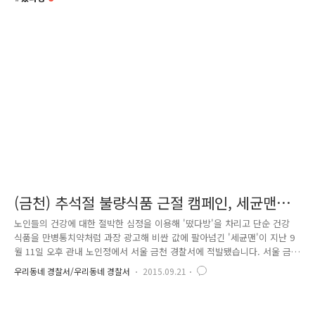
(금천) 추석절 불량식품 근절 캠페인, 세균맨을
잡아라!
노인들의 건강에 대한 절박한 심정을 이용해 '떴다방'을 차리고 단순 건강
식품을 만병통치약처럼 과장 광고해 비싼 값에 팔아넘긴 '세균맨'이 지난 9
월 11일 오후 관내 노인정에서 서울 금천 경찰서에 적발됐습니다. 서울 금
천 경찰서는 지난해 11월, 올해 5월, 9월에도 '떴다방' 일당을 검거하는데
우리동네 경찰서/우리동네 경찰서
2015.09.21
성공했는데요.. 노인대상 사기성 건강식품 판매자, 일명 '떴다방' 검거 기사
(2015. 5. 22) http://smartsmpa.tistory.com/2172 서울 금천 경찰서는
추석절을 맞아 지난 9월 14일 관내 영세노인의 눈물을 훔친 '세균맨'을 금