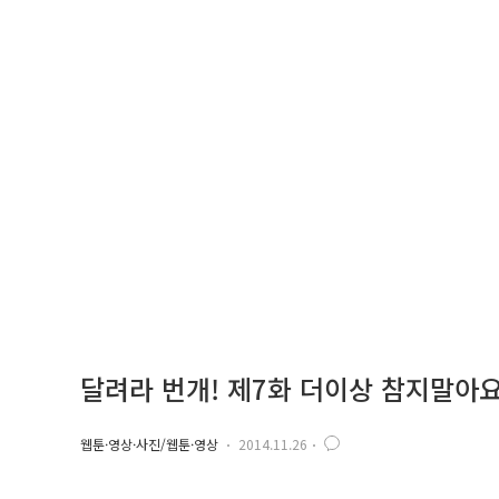
달려라 번개! 제7화 더이상 참지말아요
웹툰·영상·사진/웹툰·영상
2014.11.26