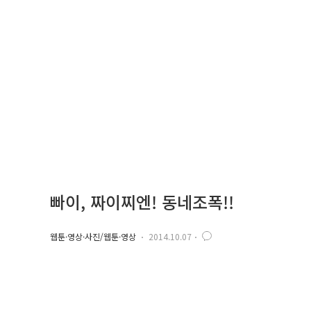
빠이, 짜이찌엔! 동네조폭!!
웹툰·영상·사진/웹툰·영상
2014.10.07