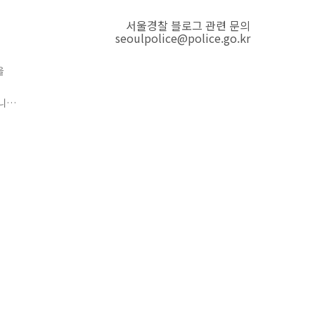
서울경찰 블로그 관련 문의
seoulpolice@police.go.kr
을
니
였
산