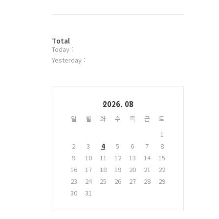
북
트
위
터
방
플
Total
Today :
문
러
자
그
Yesterday :
수
인
Calendar
2026. 08
일
월
화
수
목
금
토
1
2
3
4
5
6
7
8
9
10
11
12
13
14
15
16
17
18
19
20
21
22
23
24
25
26
27
28
29
30
31