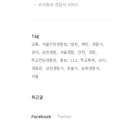
우리동네 경찰서
(6902)
Tag
교통,
서울지방경찰청,
범죄,
예방,
경찰서,
검거,
금천경찰,
서울경찰,
안전,
경찰,
학교전담경찰관,
홍보,
112,
학교폭력,
SPO,
경찰관,
금천경찰서,
포돌이,
송파경찰서,
서울,
최
최근글
근
글
페
Facebook
Twitter
이
스