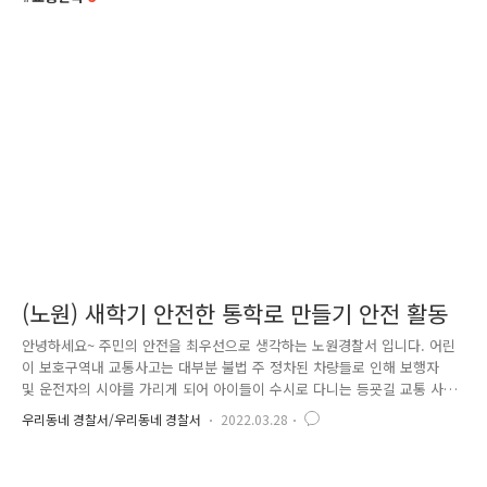
(노원) 새학기 안전한 통학로 만들기 안전 활동
안녕하세요~ 주민의 안전을 최우선으로 생각하는 노원경찰서 입니다. 어린
이 보호구역내 교통사고는 대부분 불법 주 정차된 차량들로 인해 보행자
및 운전자의 시야를 가리게 되어 아이들이 수시로 다니는 등굣길 교통 사
고의 주요 원인이 되고 있습니다. 노원경찰서 교통안전계에서는 새학기 개
우리동네 경찰서/우리동네 경찰서
2022.03.28
학 기간을 맞이하여 어린이 보호구역내 교통사고 예방을 위해 경찰, 지자
체(노원구청)와 함께 대대적인 '스쿨존 내 불법 주 정차' 단속을 실시 하였
습니다. 불법 주정차 단속은 3월 2일 부터 3월 31까지 (1개월) 간 어린이