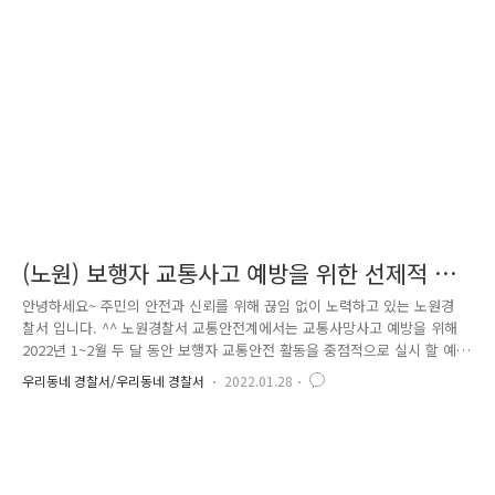
보호구역 119개소를 오전 8시~11시, 오후 13시~16시 등하교 시간에 집중
적으로 합동 단속이 지속되며, 경고장 ˙ 통고처분 및 견인조치까지 강력 단
속 할 예정 입니다. 뿐만아니라, 교통안전계에서는 등굣길..
(노원) 보행자 교통사고 예방을 위한 선제적 홍
보
안녕하세요~ 주민의 안전과 신뢰를 위해 끊임 없이 노력하고 있는 노원경
찰서 입니다. ^^ 노원경찰서 교통안전계에서는 교통사망사고 예방을 위해
2022년 1~2월 두 달 동안 보행자 교통안전 활동을 중점적으로 실시 할 예
정입니다. 특히, 보행자의 안전을 위해 보행자도 운전자도 멀리서도 볼수
우리동네 경찰서/우리동네 경찰서
2022.01.28
있게 가시성과 야간 시인성을 높이기 위해 무단횡단 금지 문구로 "포인트
존"을 자체 제작하여 보행자의 눈높이에 맞게 부착 하여 사고 위험지역 등
에 설치 하였습니다. 또한, 도로에 위험이 많이 노출되어있는 고령의 파지
줍는 노인분들을 대상으로 운전자들이 멀리서도 알아 볼수 있게 반사지와
야광조끼등 안전홍보 물품을 직접 찾아가 부착해 주었습니다. 노원경찰서