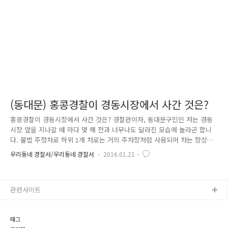
교통안전계에서는 보행자 등 교통사망사고 감소를 위해 어린이집 및 노인..
(동대문) 홍콩경찰이 경동시장에서 사간 것은?
홍콩경찰이 경동시장에서 사간 것은? 경찰관이자, 동대문구민인 저는 경동
시장 앞을 지나갈 때 마다 몇 해 전과 너무나도 달라진 모습에 놀라곤 합니
다. 불법 주정차로 하위 1개 차로는 거의 주차장처럼 사용되어 차는 항상
꽉 막혔고, 길거리는 쓰레기로 너무나도 지저분한 모습에 불편이 많았었는
우리동네 경찰서/우리동네 경찰서
2016.01.21
데요. 동대문경찰서에서는 수십년간 이어진 이러한 불법행위로 시민들의
불편이 증가하자, 상인들과 장기간에 걸쳐 공감대를 형성하여 경찰관을 24
시간 배치하여 불법 주정차 등 교통무질서 행위에 대해서 강력한 단속을
관련사이트
하고, 주말에 한해 하위 1개 차로를 24시간 주차허용 하는 등 획기적인 방
법으로 통행로를 개선하고, 시장 내부도로를 가변주차에서 중앙주차 방식
으로 변경하여 시민들과 상인들에게 큰 만족을 주었습니다. 2016년 1월 ..
태그