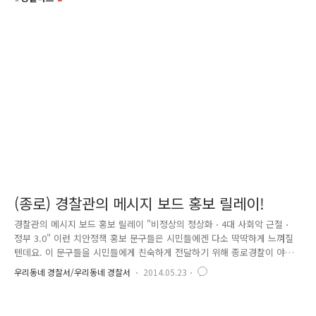
(종로) 경찰관의 메시지 보드 홍보 릴레이!
경찰관의 메시지 보드 홍보 릴레이 "비정상의 정상화 ⋅ 4대 사회악 근절 ⋅
정부 3.0" 이런 치안정책 홍보 문구들은 시민들에겐 다소 딱딱하게 느껴질
텐데요. 이 문구들을 시민들에게 친숙하게 전달하기 위해 종로경찰이 야심
차게 준비했습니다!! 바로 '메시지 보드 홍보 릴레이'! 지난 5월 7일부터 16
우리동네 경찰서/우리동네 경찰서
2014.05.23
일까지 2주간 8명의 경찰관이 함께 해주었습니다. 다들 업무로 바쁘다 보
니 점심시간을 쪼개서 촬영해야 했지만, 밝은 표정으로 참여해주었답니다.
이제 완성된 사진을 소개합니다. 모델들이 소속된 부서는 어떤 업무를 하