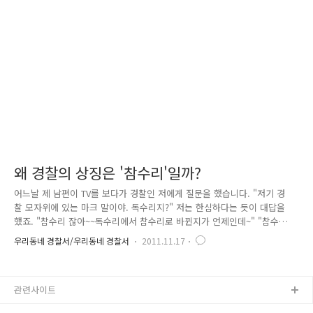
는 곳인지도 설명해드릴게요^^ 첫째로 를 주제로 을 테마로 잡았습니다.
■ 비정상의 정상화 -------------------------------------------------------- ■
..
왜 경찰의 상징은 '참수리'일까?
어느날 제 남편이 TV를 보다가 경찰인 저에게 질문을 했습니다. "저기 경
찰 모자위에 있는 마크 말이야. 독수리지?" 저는 한심하다는 듯이 대답을
했죠. "참수리 잖아~~독수리에서 참수리로 바뀐지가 언제인데~" "참수
리?? 그게 뭐야?" "참수리..그게 뭐냐면...독수리과의...그러니까...하하하..
우리동네 경찰서/우리동네 경찰서
2011.11.17
ㅡ.ㅡ;;" 사실 경찰인 저도 경찰 상징이 독수리가 아닌 참수리라고만 알고
있지, 정작 참수리가 어떤 종류의 새인지는 정확하게 알지 못했답니다. 그
래서 저도 궁금해지기 시작했습니다. 왜 경찰의 상징은 참수리일까? 또 참
관련사이트
수리는 어떤 새일까? 여러분도 궁금하시죠? 이제부터 저와 함께 궁금증을
해결해 봅시다~!! 두둥~~ 경찰심벌마크 경찰 60년(2005년)을 맞아 새롭게