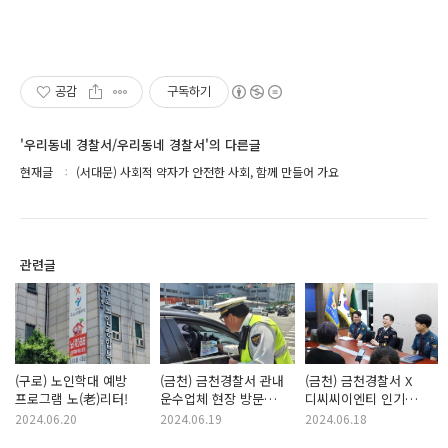
공감
구독하기
'우리동네 경찰서/우리동네 경찰서'의 다른글
현재글
(서대문) 사회적 약자가 안전한 사회, 함께 만들어 가요
관련글
(구로) 노인학대 예방
(금천) 금천경찰서 관내
(금천) 금천경찰서 X
프로그램 노(老)리터!
운수업체 현장 방문
디씨씨이엔티 인기
교통 안전 홍보
웹툰으로 학교 폭력
2024.06.20
2024.06.19
2024.06.18
예방 및 홍보