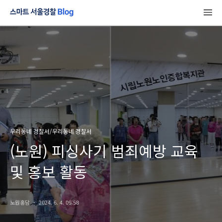
우리동네 경찰서/우리동네 경찰서
(노원) 피싱사기 범죄예방 교육
및 홍보 활동
노원홍담
2024. 6. 4. 09:58